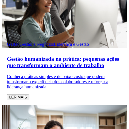
Gestão
Gestão e Negócios
Liderança e Gestão
Gestão humanizada na prática: pequenas ações
que transformam o ambiente de trabalho
Conheça práticas simples e de baixo custo que podem
transformar a experiência dos colaboradores e reforçar a
liderança humanizada.
LER MAIS