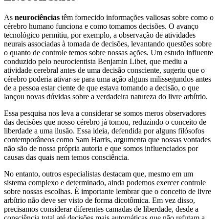
As
neurociências
têm fornecido informações valiosas sobre como o
cérebro humano funciona e como tomamos decisões. O avanço
tecnológico permitiu, por exemplo, a observação de atividades
neurais associadas à tomada de decisões, levantando questões sobre
o quanto de controle temos sobre nossas ações. Um estudo influente
conduzido pelo neurocientista Benjamin Libet, que mediu a
atividade cerebral antes de uma decisão consciente, sugeriu que o
cérebro poderia ativar-se para uma ação alguns milissegundos antes
de a pessoa estar ciente de que estava tomando a decisão, o que
lançou novas dúvidas sobre a verdadeira natureza do livre arbítrio.
Essa pesquisa nos leva a considerar se somos meros observadores
das decisões que nosso cérebro já tomou, reduzindo o conceito de
liberdade a uma ilusão. Essa ideia, defendida por alguns filósofos
contemporâneos como Sam Harris, argumenta que nossas vontades
não são de nossa própria autoria e que somos influenciados por
causas das quais nem temos consciência.
No entanto, outros especialistas destacam que, mesmo em um
sistema complexo e determinado, ainda podemos exercer controle
sobre nossas escolhas. É importante lembrar que o conceito de livre
arbítrio não deve ser visto de forma dicotômica. Em vez disso,
precisamos considerar diferentes camadas de liberdade, desde a
consciência total até decisões mais automáticas que não refutam a