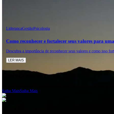
Liderança
Gestão
Psicologia
Como reconhecer e fortalecer seus valores para uma 
Descubra a importância de reconhecer seus valores e como isso for
LER MAIS
Conheça nossos cursos
Se você está buscando uma forma de atualizar seus conhecimentos e t
Saiba Mais
Saiba Mais
Receba atualizações exclusivas