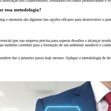
motivação dos colaboradores, resultando em maior produtividade e ret
r essa metodologia?
ing e mentoria são algumas das opções eficazes para desenvolver o po
erencial que sua empresa precisa para superar desafios e alcançar res
as também contribui para a formação de um ambiente saudável e colabo
onsidere dar o primeiro passo hoje mesmo. Aplique a metodologia de 