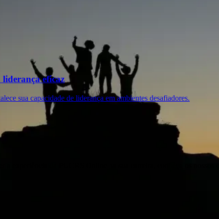
liderança eficaz
talece sua capacidade de liderança em ambientes desafiadores.
er a experiência da PUCRS Online na sua carreira, conheça os nossos 