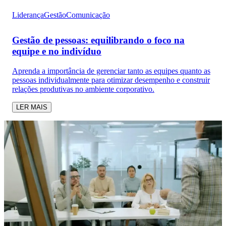
Liderança
Gestão
Comunicação
Gestão de pessoas: equilibrando o foco na
equipe e no indivíduo
Aprenda a importância de gerenciar tanto as equipes quanto as
pessoas individualmente para otimizar desempenho e construir
relações produtivas no ambiente corporativo.
LER MAIS