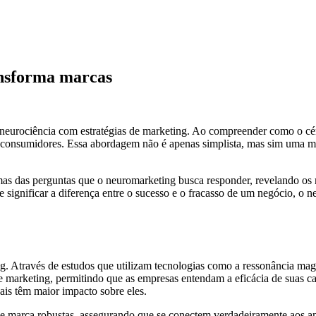
ansforma marcas
 neurociência com estratégias de marketing. Ao compreender como o cé
consumidores. Essa abordagem não é apenas simplista, mas sim uma me
mas das perguntas que o neuromarketing busca responder, revelando o
 significar a diferença entre o sucesso e o fracasso de um negócio, o n
ng. Através de estudos que utilizam tecnologias como a ressonância mag
 de marketing, permitindo que as empresas entendam a eficácia de suas 
ais têm maior impacto sobre eles.
 de marca robustas, assegurando que se conectem verdadeiramente aos an