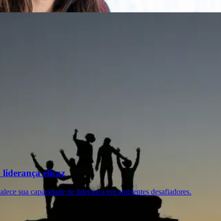
liderança eficaz
talece sua capacidade de liderança em ambientes desafiadores.