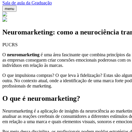
Sala de aula da Graduação
menu
Neuromarketing: como a neurociência tr
PUCRS
O
neuromarketing
é uma área fascinante que combina princípios da
as empresas conseguem criar conexões emocionais poderosas com os 
indivíduos em relação às marcas.
O que impulsiona compras? O que leva à fidelização? Estas são algu
outra. No contexto atual, onde a identificação de uma marca forte pode
profissionais de marketing.
O que é neuromarketing?
Neuromarketing é a aplicação de insights da neurociência ao marketi
analisar as reações cerebrais de consumidores a diferentes estímulos
em relação a uma marca e quais elementos visuais, sonoros e emocion
Por meio dessa disciplina, os profissionais podem moldar estratégias