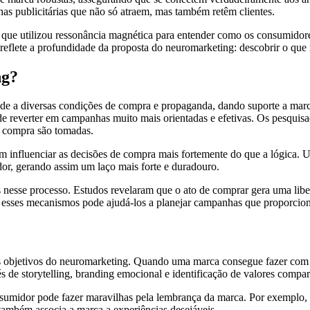
as publicitárias que não só atraem, mas também retêm clientes.
ue utilizou ressonância magnética para entender como os consumidores
eflete a profundidade da proposta do neuromarketing: descobrir o que 
ng?
de a diversas condições de compra e propaganda, dando suporte a mar
de reverter em campanhas muito mais orientadas e efetivas. Os pesquis
 compra são tomadas.
nfluenciar as decisões de compra mais fortemente do que a lógica. U
or, gerando assim um laço mais forte e duradouro.
 nesse processo. Estudos revelaram que o ato de comprar gera uma lib
nder esses mecanismos pode ajudá-los a planejar campanhas que proporc
 objetivos do neuromarketing. Quando uma marca consegue fazer com qu
s de storytelling, branding emocional e identificação de valores compar
sumidor pode fazer maravilhas pela lembrança da marca. Por exemplo, 
também associa a marca a experiências desejáveis.