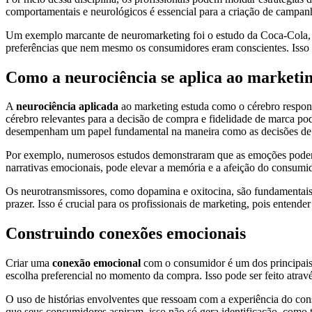
comportamentais e neurológicos é essencial para a criação de campanh
Um exemplo marcante de neuromarketing foi o estudo da Coca-Cola, q
preferências que nem mesmo os consumidores eram conscientes. Isso r
Como a neurociência se aplica ao marketi
A
neurociência aplicada
ao marketing estuda como o cérebro respon
cérebro relevantes para a decisão de compra e fidelidade de marca po
desempenham um papel fundamental na maneira como as decisões de
Por exemplo, numerosos estudos demonstraram que as emoções podem i
narrativas emocionais, pode elevar a memória e a afeição do consumid
Os neurotransmissores, como dopamina e oxitocina, são fundamentais
prazer. Isso é crucial para os profissionais de marketing, pois ente
Construindo conexões emocionais
Criar uma
conexão emocional
com o consumidor é um dos principais
escolha preferencial no momento da compra. Isso pode ser feito atravé
O uso de histórias envolventes que ressoam com a experiência do con
que seus consumidores aspiram, isso não só gera identificação, como 