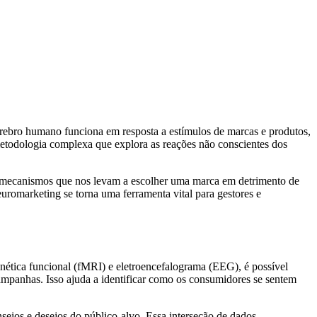
rebro humano funciona em resposta a estímulos de marcas e produtos,
todologia complexa que explora as reações não conscientes dos
s mecanismos que nos levam a escolher uma marca em detrimento de
euromarketing se torna uma ferramenta vital para gestores e
nética funcional (fMRI) e eletroencefalograma (EEG), é possível
campanhas. Isso ajuda a identificar como os consumidores se sentem
seios e desejos do público-alvo. Essa interseção de dados