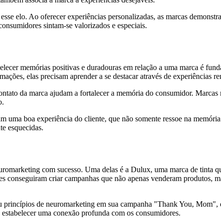
esse elo. Ao oferecer experiências personalizadas, as marcas demonstr
onsumidores sintam-se valorizados e especiais.
elecer memórias positivas e duradouras em relação a uma marca é fund
ões, elas precisam aprender a se destacar através de experiências re
 contato da marca ajudam a fortalecer a memória do consumidor. Marcas
o.
vam uma boa experiência do cliente, que não somente ressoe na memóri
e esquecidas.
uromarketing com sucesso. Uma delas é a Dulux, uma marca de tinta que
eles conseguiram criar campanhas que não apenas venderam produtos, 
u princípios de neuromarketing em sua campanha "Thank You, Mom", q
u estabelecer uma conexão profunda com os consumidores.