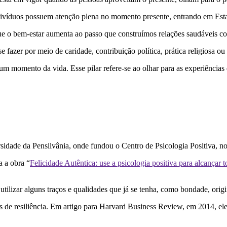
ndivíduos possuem atenção plena no momento presente, entrando em Est
o bem-estar aumenta ao passo que construímos relações saudáveis com 
e fazer por meio de caridade, contribuição política, prática religiosa ou
 momento da vida. Esse pilar refere-se ao olhar para as experiências 
rsidade da Pensilvânia, onde fundou o Centro de Psicologia Positiva, n
a a obra “
Felicidade Autêntica: use a psicologia positiva para alcançar 
utilizar alguns traços e qualidades que já se tenha, como bondade, ori
s de resiliência. Em artigo para Harvard Business Review, em 2014, ele 