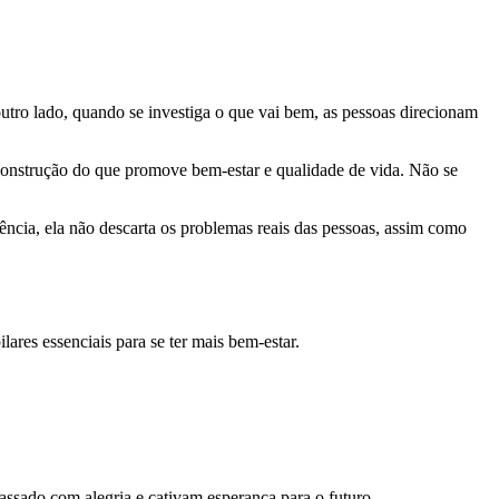
utro lado, quando se investiga o que vai bem, as pessoas direcionam
a construção do que promove bem-estar e qualidade de vida. Não se
cia, ela não descarta os problemas reais das pessoas, assim como
ares essenciais para se ter mais bem-estar.
passado com alegria e cativam esperança para o futuro.