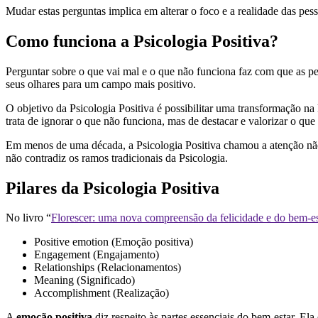
Mudar estas perguntas implica em alterar o foco e a realidade das pess
Como funciona a Psicologia Positiva?
Perguntar sobre o que vai mal e o que não funciona faz com que as pe
seus olhares para um campo mais positivo.
O objetivo da Psicologia Positiva é possibilitar uma transformação n
trata de ignorar o que não funciona, mas de destacar e valorizar o qu
Em menos de uma década, a Psicologia Positiva chamou a atenção não
não contradiz os ramos tradicionais da Psicologia.
Pilares da Psicologia Positiva
No livro “
Florescer: uma nova compreensão da felicidade e do bem-es
Positive emotion (Emoção positiva)
Engagement (Engajamento)
Relationships (Relacionamentos)
Meaning (Significado)
Accomplishment (Realização)
A
emoção positiva
diz respeito às partes essenciais do bem-estar. El