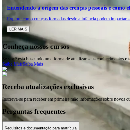
Entendendo a origem das crenças pessoais e como el
Explore como crenças formadas desde a infância podem impactar su
LER MAIS
Conheça nossos cursos
Se você está buscando uma forma de atualizar seus conhecimentos e t
Saiba Mais
Saiba Mais
Receba atualizações exclusivas
Inscreva-se para receber em primeira mão informações sobre novos c
Perguntas frequentes
Requisitos e documentação para matrícula