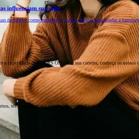
as influenciam sua vida
as decisões e comportamento, e como a terapia pode ajudar a transform
er a experiência da PUCRS Online na sua carreira, conheça os nossos 
ursos, webinars gratuitos e conteúdo especializado da PUCRS