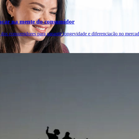
tacar na mente do consumidor
 dos consumidores para garantir longevidade e diferenciação no mercad