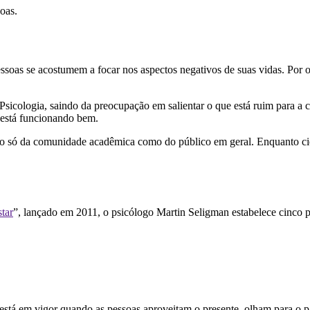
oas.
ssoas se acostumem a focar nos aspectos negativos de suas vidas. Por o
a Psicologia, saindo da preocupação em salientar o que está ruim para 
e está funcionando bem.
 só da comunidade acadêmica como do público em geral. Enquanto ciên
tar
”, lançado em 2011, o psicólogo Martin Seligman estabelece cinco pil
a está em vigor quando as pessoas aproveitam o presente, olham para o 