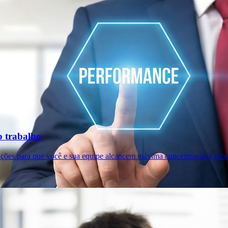
o trabalho
ições para que você e sua equipe alcancem máxima concentração e prod