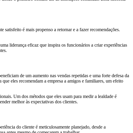
e satisfeito é mais propenso a retornar e a fazer recomendações.
a liderança eficaz que inspira os funcionários a criar experiências
tes.
 beneficiam de um aumento nas vendas repetidas e uma forte defesa da
a que eles recomendam a empresa a amigos e familiares, um efeito
cionais. Um dos métodos que eles usam para medir a lealdade é
tender melhor às expectativas dos clientes.
riência do cliente é meticulosamente planejado, desde a
resa antes mesmo de começarem a trabalhar.