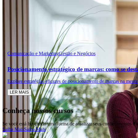
Comunicação e Marketing
Gestão e Negócios
Posicionamento estratégico de marcas: como se des
Explore estratégias eficazes de posicionamento de marcas na mente
LER MAIS
Conheça nossos cursos
Se você está buscando uma forma de atualizar seus conhecimentos e t
Saiba Mais
Saiba Mais