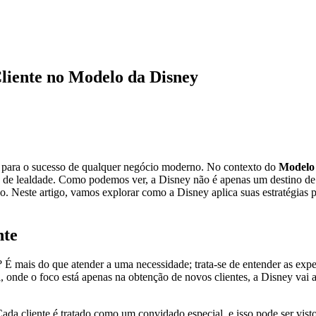
liente no Modelo da Disney
 para o sucesso de qualquer negócio moderno. No contexto do
Modelo 
aços de lealdade. Como podemos ver, a Disney não é apenas um destino 
. Neste artigo, vamos explorar como a Disney aplica suas estratégias p
nte
? É mais do que atender a uma necessidade; trata-se de entender as expec
 onde o foco está apenas na obtenção de novos clientes, a Disney vai a
da cliente é tratado como um convidado especial, e isso pode ser visto 