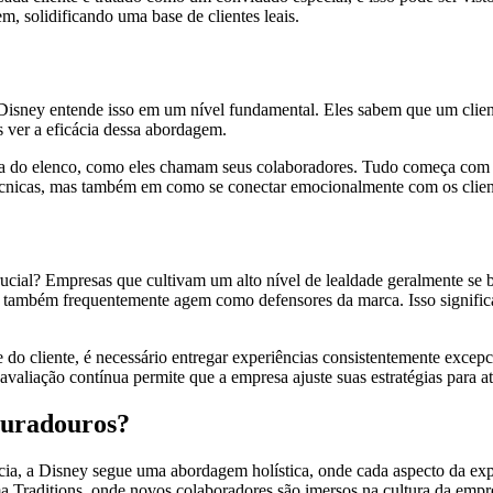
m, solidificando uma base de clientes leais.
A Disney entende isso em um nível fundamental. Eles sabem que um client
 ver a eficácia dessa abordagem.
ia do elenco, como eles chamam seus colaboradores. Tudo começa com um
écnicas, mas também em como se conectar emocionalmente com os clien
crucial? Empresas que cultivam um alto nível de lealdade geralmente se
s também frequentemente agem como defensores da marca. Isso signific
do cliente, é necessário entregar experiências consistentemente excep
 avaliação contínua permite que a empresa ajuste suas estratégias para a
Duradouros?
a, a Disney segue uma abordagem holística, onde cada aspecto da expe
a Traditions, onde novos colaboradores são imersos na cultura da emp