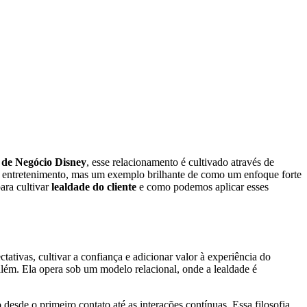
de Negócio Disney
, esse relacionamento é cultivado através de
de entretenimento, mas um exemplo brilhante de como um enfoque forte
ara cultivar
lealdade do cliente
e como podemos aplicar esses
tativas, cultivar a confiança e adicionar valor à experiência do
lém. Ela opera sob um modelo relacional, onde a lealdade é
desde o primeiro contato até as interações contínuas. Essa filosofia