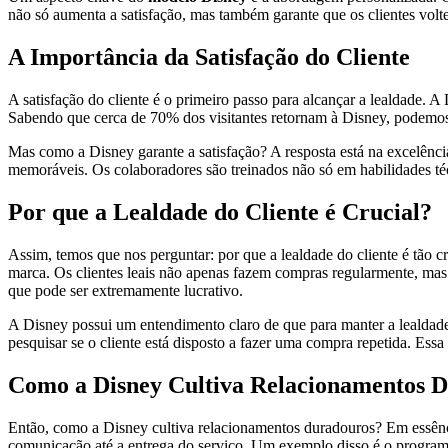
não só aumenta a satisfação, mas também garante que os clientes volte
A Importância da Satisfação do Cliente
A satisfação do cliente é o primeiro passo para alcançar a lealdade. 
Sabendo que cerca de 70% dos visitantes retornam à Disney, podemos
Mas como a Disney garante a satisfação? A resposta está na excelênc
memoráveis. Os colaboradores são treinados não só em habilidades t
Por que a Lealdade do Cliente é Crucial?
Assim, temos que nos perguntar: por que a lealdade do cliente é tão 
marca. Os clientes leais não apenas fazem compras regularmente, ma
que pode ser extremamente lucrativo.
A Disney possui um entendimento claro de que para manter a lealdade 
pesquisar se o cliente está disposto a fazer uma compra repetida. Essa
Como a Disney Cultiva Relacionamentos 
Então, como a Disney cultiva relacionamentos duradouros? Em essênci
comunicação até a entrega do serviço. Um exemplo disso é o program