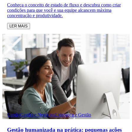
Conheça o conceito de estado de fluxo e descubra como criar
condições para que você e sua equipe alcancem máxima
concentração e produtividade.
LER MAIS
Gestão
Gestão e Negócios
Liderança e Gestão
Gestão humanizada na prática: pequenas ações