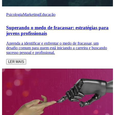
Psicologia
Marketing
Educação
Superando o medo de fracassar: estratégias para
jovens profissionais
Aprenda a identificar e enfrentar o medo de fracassar, um
desafio comum para quem está iniciando a carreira e buscando
sucesso pessoal e profissional.
LER MAIS