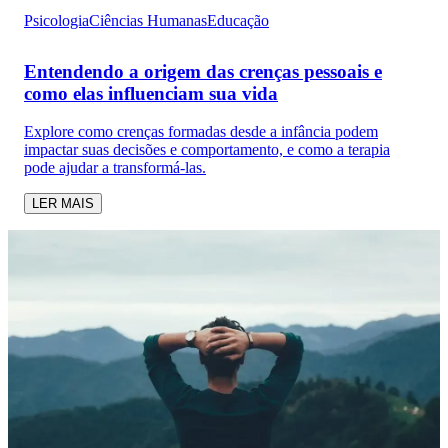
Psicologia
Ciências Humanas
Educação
Entendendo a origem das crenças pessoais e
como elas influenciam sua vida
Explore como crenças formadas desde a infância podem
impactar suas decisões e comportamento, e como a terapia
pode ajudar a transformá-las.
LER MAIS