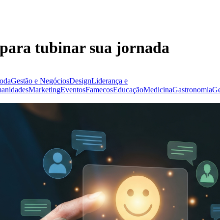
para tubinar sua jornada
Moda
Gestão e Negócios
Design
Liderança e
anidades
Marketing
Eventos
Famecos
Educação
Medicina
Gastronomia
Ge