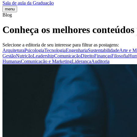
Sala de aula da Graduação
menu
Blog
Conheça os melhores conteúdos 
Selecione a editoria de seu interesse para filtrar as postagens:
Arquitetura
Psicologia
Tecnologia
Engenharia
Sustentabilidade
Arte e 
Gestão
Nutrição
Leadership
Comunicação
Direito
Finanças
Filosofia
Hum
Humanas
Comunicação e Marketing
Liderança
Auditoria