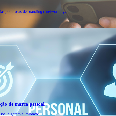
gias poderosas de branding e networking.
ução de marca pessoal
soal e geram autoridade.