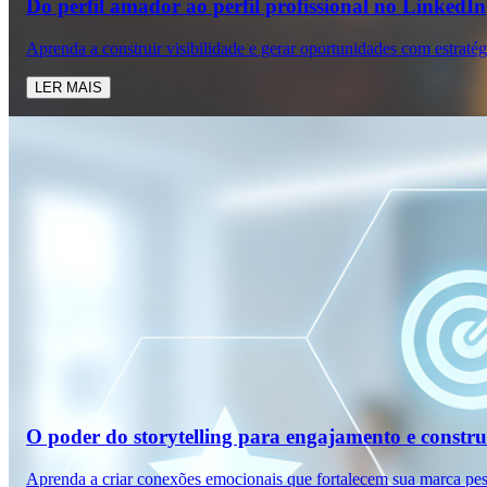
Do perfil amador ao perfil profissional no LinkedIn
Aprenda a construir visibilidade e gerar oportunidades com estraté
LER MAIS
O poder do storytelling para engajamento e constr
Aprenda a criar conexões emocionais que fortalecem sua marca pes