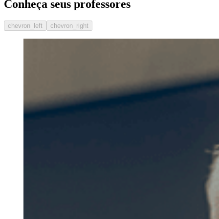
Conheça seus professores
chevron_left
chevron_right