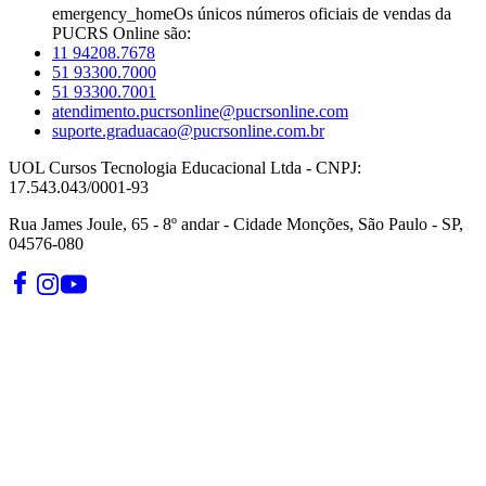
emergency_home
Os únicos números oficiais de vendas da
PUCRS Online são:
11 94208.7678
51 93300.7000
51 93300.7001
atendimento.pucrsonline@pucrsonline.com
suporte.graduacao@pucrsonline.com.br
UOL Cursos Tecnologia Educacional Ltda - CNPJ:
17.543.043/0001-93
Rua James Joule, 65 - 8º andar - Cidade Monções, São Paulo - SP,
04576-080