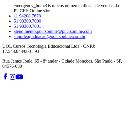
emergency_home
Os únicos números oficiais de vendas da
PUCRS Online são:
11 94208.7678
51 93300.7000
51 93300.7001
atendimento.pucrsonline@pucrsonline.com
suporte.graduacao@pucrsonline.com.br
UOL Cursos Tecnologia Educacional Ltda - CNPJ:
17.543.043/0001-93
Rua James Joule, 65 - 8º andar - Cidade Monções, São Paulo - SP,
04576-080