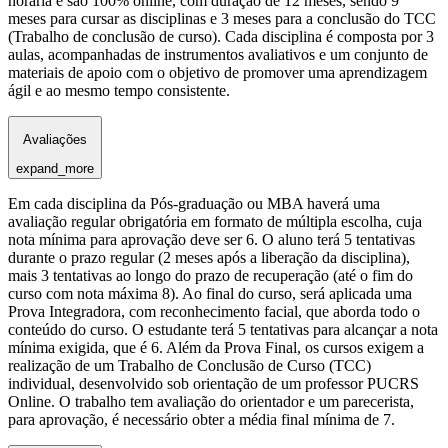
horária e são 100% online, com duração de 12 meses, sendo 9
meses para cursar as disciplinas e 3 meses para a conclusão do TCC
(Trabalho de conclusão de curso). Cada disciplina é composta por 3
aulas, acompanhadas de instrumentos avaliativos e um conjunto de
materiais de apoio com o objetivo de promover uma aprendizagem
ágil e ao mesmo tempo consistente.
Avaliações
expand_more
Em cada disciplina da Pós-graduação ou MBA haverá uma
avaliação regular obrigatória em formato de múltipla escolha, cuja
nota mínima para aprovação deve ser 6. O aluno terá 5 tentativas
durante o prazo regular (2 meses após a liberação da disciplina),
mais 3 tentativas ao longo do prazo de recuperação (até o fim do
curso com nota máxima 8). Ao final do curso, será aplicada uma
Prova Integradora, com reconhecimento facial, que aborda todo o
conteúdo do curso. O estudante terá 5 tentativas para alcançar a nota
mínima exigida, que é 6. Além da Prova Final, os cursos exigem a
realização de um Trabalho de Conclusão de Curso (TCC)
individual, desenvolvido sob orientação de um professor PUCRS
Online. O trabalho tem avaliação do orientador e um parecerista,
para aprovação, é necessário obter a média final mínima de 7.