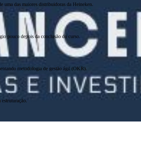
 de uma das maiores distribuidoras da Heineken.
gio pouco depois da conclusão do curso.​
entando metodologia de gestão ágil (OKR).
 estruturação.