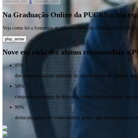
1
chevron_left
chevron_right
Na Graduação Online da PUCRS a sua expe
Veja como foi a formatura da primeira turma de Graduação PUCRS O
play_arrow
Nove em cada dez alunos recomendam a 
95%
dos alunos relataram aumento de salário depois de finalizar al
50%
conquistaram cargos de liderança e maior autonomia em sua atu
90%
destacam ganho de conhecimento prático que impulsionaram seu