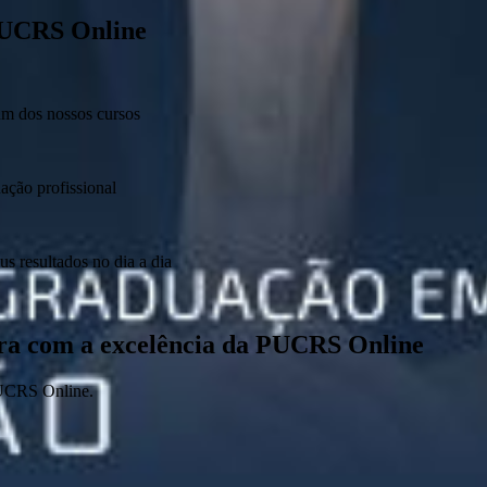
PUCRS Online
gum dos nossos cursos
ação profissional
s resultados no dia a dia
eira com a excelência da PUCRS Online
PUCRS Online.