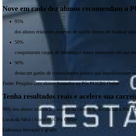
Nove em cada dez alunos recomendam a 
95%
dos alunos relataram aumento de salário depois de finalizar al
50%
conquistaram cargos de liderança e maior autonomia em sua atu
90%
destacam ganho de conhecimento prático que impulsionaram seu
Fonte: Pesquisa com alunos formados na Pós PUCRS Online
Tenha resultados reais e acelere sua carr
90% dos alunos relatam um avanço na carreira após concluir a Pós 
Lucas da Silva | Aluno PUCRS Online
Liderança inovação e gestão