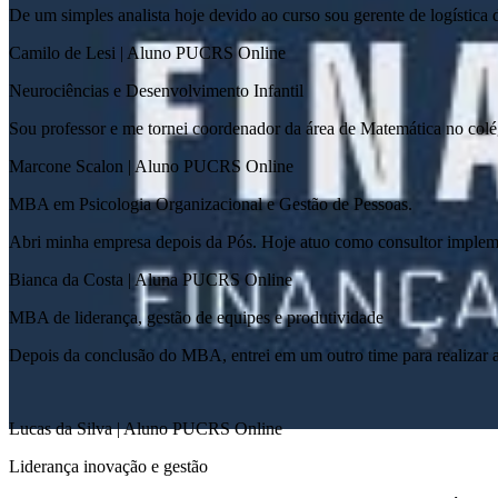
De um simples analista hoje devido ao curso sou gerente de logística
Camilo de Lesi | Aluno PUCRS Online
Neurociências e Desenvolvimento Infantil
Sou professor e me tornei coordenador da área de Matemática no colé
Marcone Scalon | Aluno PUCRS Online
MBA em Psicologia Organizacional e Gestão de Pessoas.​
Abri minha empresa depois da Pós. Hoje atuo como consultor implem
Bianca da Costa | Aluna PUCRS Online
MBA de liderança, gestão de equipes e produtividade​
Depois da conclusão do MBA, entrei em um outro time para realizar a
Lucas da Silva | Aluno PUCRS Online
Liderança inovação e gestão