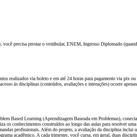
o, você precisa prestar o vestibular, ENEM, Ingresso Diplomado (quand
ntos realizados via boleto e em até 24 horas para pagamento via pix ou
cesso às disciplinas (conteúdos, avaliações e interações) ocorre apenas 
m Based Learning (Aprendizagem Baseada em Problemas), conectando vo
iza os conhecimentos construídos ao longo das aulas para resolver uma 
ndas profissionais. Além do projeto, a avaliação da disciplina inclui 
grama acadêmico. A cada trimestre, você cursa, em geral, duas discipl