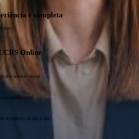
riência é completa
nline
PUCRS Online
gum dos nossos cursos
ação profissional
s resultados no dia a dia