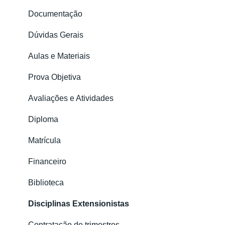
Documentação
Documentação
Financeiro
Dúvidas Gerais
Matrícula
Aulas e Materiais
Meu Perfil
Prova Objetiva
Avaliações
Avaliações e Atividades
Certificado
Diploma
Matrícula
Financeiro
Biblioteca
Disciplinas Extensionistas
Contratação de trimestres