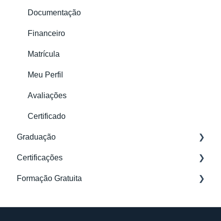
Documentação
Financeiro
Matrícula
Meu Perfil
Avaliações
Certificado
Graduação
Certificações
Cronograma trimestral
Formação Gratuita
Documentação
Acesso e Conteúdo
Dúvidas Gerais
Meu Perfil
Dúvidas Gerais
Aulas e Materiais
Documentação e Matrícula
Inscrição