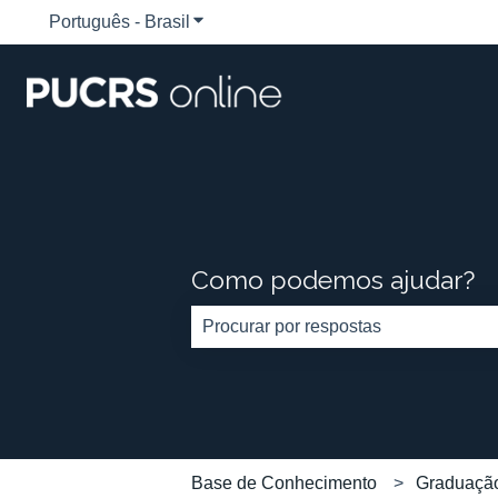
Português - Brasil
Mostrar submenu para traduções
Como podemos ajudar?
Não há sugestões porque o campo d
Base de Conhecimento
Graduaçã