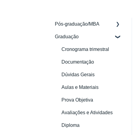
Pós-graduação/MBA
Graduação
Acessos
Aulas e Materiais
Cronograma trimestral
Documentação
Documentação
Financeiro
Dúvidas Gerais
Matrícula
Aulas e Materiais
Meu Perfil
Prova Objetiva
Avaliações
Avaliações e Atividades
Certificado
Diploma