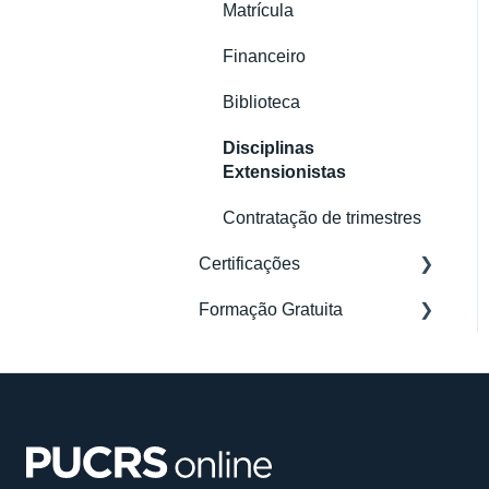
Matrícula
Financeiro
Biblioteca
Disciplinas
Extensionistas
Contratação de trimestres
Certificações
Formação Gratuita
Acesso e Conteúdo
Meu Perfil
Dúvidas Gerais
Documentação e Matrícula
Inscrição
Financeiro
Acesso e aulas