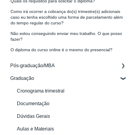
Quais os requisitos para solicitar o diploma?
Como irá ocorrer a cobrança do(s) trimestre(s) adicionais
caso eu tenha escolhido uma forma de parcelamento além
do tempo regular do curso?
Não estou conseguindo enviar meu trabalho. O que posso
fazer?
O diploma do curso online é o mesmo do presencial?
Pós-graduação/MBA
Graduação
Acessos
Aulas e Materiais
Cronograma trimestral
Documentação
Documentação
Financeiro
Dúvidas Gerais
Matrícula
Aulas e Materiais