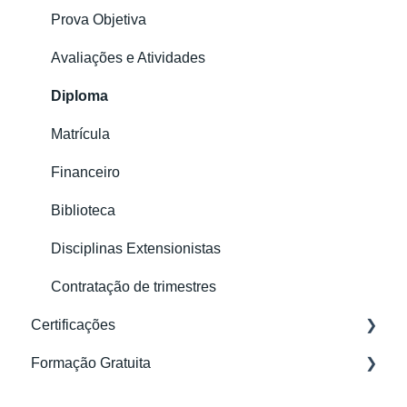
Meu Perfil
Prova Objetiva
Avaliações
Avaliações e Atividades
Certificado
Diploma
Matrícula
Financeiro
Biblioteca
Disciplinas Extensionistas
Contratação de trimestres
Certificações
Formação Gratuita
Acesso e Conteúdo
Meu Perfil
Dúvidas Gerais