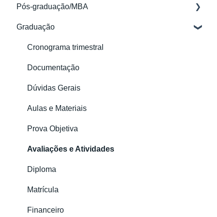
Pós-graduação/MBA
Graduação
Acessos
Aulas e Materiais
Cronograma trimestral
Documentação
Documentação
Financeiro
Dúvidas Gerais
Matrícula
Aulas e Materiais
Meu Perfil
Prova Objetiva
Avaliações
Avaliações e Atividades
Certificado
Diploma
Matrícula
Financeiro