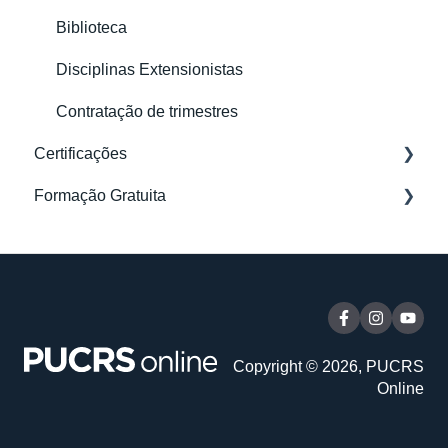
Biblioteca
Disciplinas Extensionistas
Contratação de trimestres
Certificações
Formação Gratuita
Acesso e Conteúdo
Meu Perfil
Dúvidas Gerais
Documentação e Matrícula
Inscrição
Financeiro
Acesso e aulas
Certificado
Certificação
Copyright © 2026, PUCRS
Online
Certificações TJ