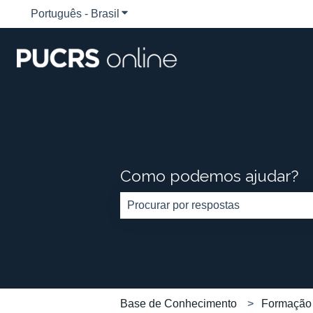
Português - Brasil
Mostrar submenu para traduções
Como podemos ajudar?
Não há sugestões porque o campo d
Base de Conhecimento
Formação 