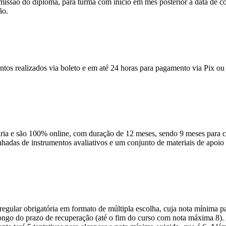
emissão do diploma, para turma com início em mês posterior a data de c
ão.
ntos realizados via boleto e em até 24 horas para pagamento via Pix ou 
 e são 100% online, com duração de 12 meses, sendo 9 meses para cur
anhadas de instrumentos avaliativos e um conjunto de materiais de apo
ular obrigatória em formato de múltipla escolha, cuja nota mínima par
o longo do prazo de recuperação (até o fim do curso com nota máxima 8)