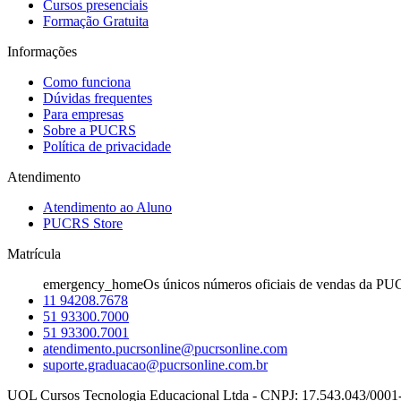
Cursos presenciais
Formação Gratuita
Informações
Como funciona
Dúvidas frequentes
Para empresas
Sobre a PUCRS
Política de privacidade
Atendimento
Atendimento ao Aluno
PUCRS Store
Matrícula
emergency_home
Os únicos números oficiais de vendas da PU
11 94208.7678
51 93300.7000
51 93300.7001
atendimento.pucrsonline@pucrsonline.com
suporte.graduacao@pucrsonline.com.br
UOL Cursos Tecnologia Educacional Ltda - CNPJ: 17.543.043/0001