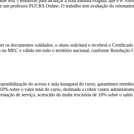
nte terá 5 tentativas para alcançar a nota mínima exigida, que é 6. Alé
 um professor PUCRS Online. O trabalho tem avaliação do orientador e 
e ter os documentos validados, o aluno solicitará e receberá o Certific
 no MEC e válido em todo o território nacional, conforme Resolução
disponibilização do acesso e aula inaugural do curso, garantimos reembo
 10% sobre o valor total do curso, destinada a cobrir custos administra
prestação de serviço, acrescido da multa rescisória de 10% sobre o sald