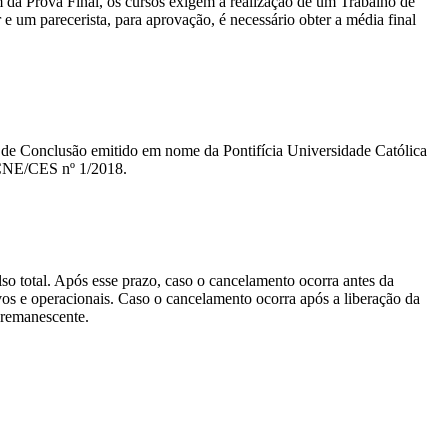
m da Prova Final, os cursos exigem a realização de um Trabalho de
um parecerista, para aprovação, é necessário obter a média final
ado de Conclusão emitido em nome da Pontifícia Universidade Católica
 CNE/CES nº 1/2018.
lso total. Após esse prazo, caso o cancelamento ocorra antes da
tivos e operacionais. Caso o cancelamento ocorra após a liberação da
o remanescente.