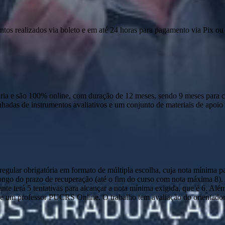
ntos realizados via boleto e em até 24 horas para pagamento via Pix ou 
 e são 100% online, com duração de 12 meses, sendo 9 meses para cur
anhadas de instrumentos avaliativos e um conjunto de materiais de apo
ular obrigatória em formato de múltipla escolha, cuja nota mínima par
o longo do prazo de recuperação (até o fim do curso com nota máxima 8)
nte terá 5 tentativas para alcançar a nota mínima exigida, que é 6. Alé
 um professor PUCRS Online. O trabalho tem avaliação do orientador e 