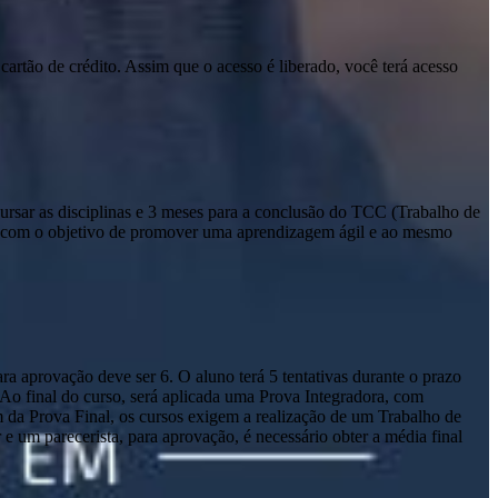
cartão de crédito. Assim que o acesso é liberado, você terá acesso
sar as disciplinas e 3 meses para a conclusão do TCC (Trabalho de
io com o objetivo de promover uma aprendizagem ágil e ao mesmo
a aprovação deve ser 6. O aluno terá 5 tentativas durante o prazo
. Ao final do curso, será aplicada uma Prova Integradora, com
m da Prova Final, os cursos exigem a realização de um Trabalho de
um parecerista, para aprovação, é necessário obter a média final