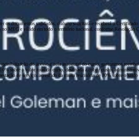
e ter os documentos validados, o aluno solicitará e receberá o Certific
 no MEC e válido em todo o território nacional, conforme Resolução
disponibilização do acesso e aula inaugural do curso, garantimos reembo
 10% sobre o valor total do curso, destinada a cobrir custos administra
prestação de serviço, acrescido da multa rescisória de 10% sobre o sald