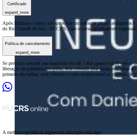
Certificado
expand_more
Após finalizar o curso, ser aprovado em todos os pilares avaliativos 
do Rio Grande do Sul – PUCRS, com o curso devidamente registrado
Política de cancelamento
expand_more
Se precisar cancelar sua matrícula em até 7 dias (prazo legal) após a 
liberação da primeira disciplina, será cobrada uma multa rescisória de
primeira disciplina, será cobrado o valor proporcional ao período de 
A melhor experiência digital em educação está aqui