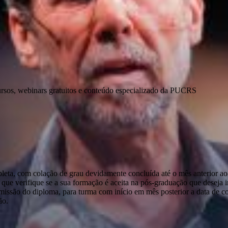
ursos, webinars gratuitos e conteúdo especializado da PUCRS
pleta, com colação de grau devidamente concluída até o mês anterior ao
que verifique se a sua formação é aceita na pós-graduação que deseja ini
emissão do diploma, para turma com início em mês posterior a data de c
ão.