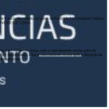
ado de Conclusão emitido em nome da Pontifícia Universidade Católica
 CNE/CES nº 1/2018.
lso total. Após esse prazo, caso o cancelamento ocorra antes da
tivos e operacionais. Caso o cancelamento ocorra após a liberação da
o remanescente.