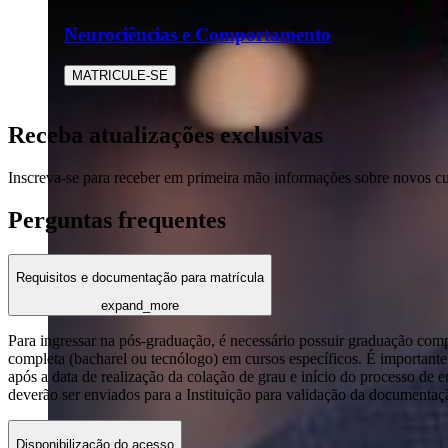
Neurociências e Comportamento
MATRICULE-SE
Receba atualizações exclusivas
Inscreva-se para receber em primeira mão informações sobre novos c
Perguntas frequentes
Requisitos e documentação para matrícula
expand_more
Para ingressar na pós-graduação, é necessário possuir graduação com
completa (bacharel ou tecnólogo) em cursos específicos. É importante 
após a data de realização da colação de grau e início do processo de 
deverão ser enviados para a Instituição para validação da documentaç
Disponibilização do acesso