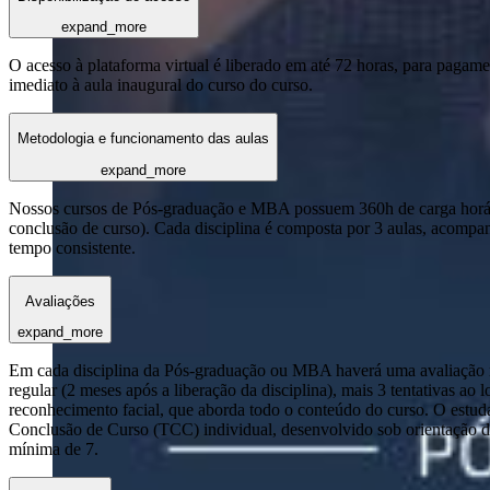
expand_more
O acesso à plataforma virtual é liberado em até 72 horas, para pagame
imediato à aula inaugural do curso do curso.
Metodologia e funcionamento das aulas
expand_more
Nossos cursos de Pós-graduação e MBA possuem 360h de carga horária
conclusão de curso). Cada disciplina é composta por 3 aulas, acomp
tempo consistente.
Avaliações
expand_more
Em cada disciplina da Pós-graduação ou MBA haverá uma avaliação reg
regular (2 meses após a liberação da disciplina), mais 3 tentativas a
reconhecimento facial, que aborda todo o conteúdo do curso. O estuda
Conclusão de Curso (TCC) individual, desenvolvido sob orientação de
mínima de 7.