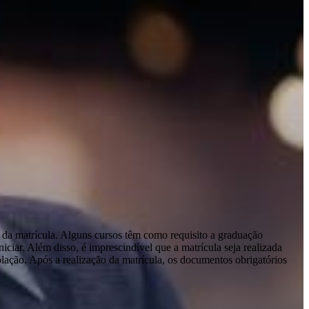
 da matrícula. Alguns cursos têm como requisito a graduação
ciar. Além disso, é imprescindível que a matrícula seja realizada
olação. Após a realização da matrícula, os documentos obrigatórios