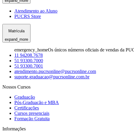
expand_more
Atendimento ao Aluno
PUCRS Store
Matrícula
expand_more
emergency_home
Os únicos números oficiais de vendas da PU
11 94208.7678
51 93300.7000
51 93300.7001
atendimento.pucrsonline@pucrsonline.com
suporte.graduacao@pucrsonline.com.br
Nossos Cursos
Graduação
Pós-Graduação e MBA
Certificações
Cursos presenciais
Formação Gratuita
Informações