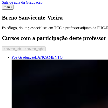
Sala de aula da Graduação
menu
Breno Sanvicente-Vieira
Psicólogo, doutor, especialista em TCC e professor adjunto da PUC
Cursos com a participação deste professor
chevron_left
chevron_right
Pós-Graduação
LANÇAMENTO