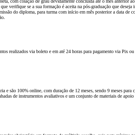
pleta, com colação de grau devidamente concluída até o mês anterior ao
que verifique se a sua formação é aceita na pós-graduação que deseja ini
emissão do diploma, para turma com início em mês posterior a data de c
ão.
ntos realizados via boleto e em até 24 horas para pagamento via Pix ou 
 e são 100% online, com duração de 12 meses, sendo 9 meses para cur
anhadas de instrumentos avaliativos e um conjunto de materiais de apo