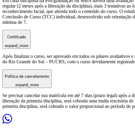
Em cada disciplina da Pós-graduação ou MBA haverá uma avaliação reg
regular (2 meses após a liberação da disciplina), mais 3 tentativas a
reconhecimento facial, que aborda todo o conteúdo do curso. O estuda
Conclusão de Curso (TCC) individual, desenvolvido sob orientação de
mínima de 7.
Certificado
expand_more
Após finalizar o curso, ser aprovado em todos os pilares avaliativos 
do Rio Grande do Sul – PUCRS, com o curso devidamente registrado
Política de cancelamento
expand_more
Se precisar cancelar sua matrícula em até 7 dias (prazo legal) após a 
liberação da primeira disciplina, será cobrada uma multa rescisória de
primeira disciplina, será cobrado o valor proporcional ao período de 