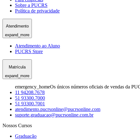
Sobre a PUCRS
Política de privacidade
Atendimento
expand_more
Atendimento ao Aluno
PUCRS Store
Matrícula
expand_more
emergency_home
Os únicos números oficiais de vendas da PU
11 94208.7678
51 93300.7000
51 93300.7001
atendimento.pucrsonline@pucrsonline.com
suporte.graduacao@pucrsonline.com.br
Nossos Cursos
Graduação