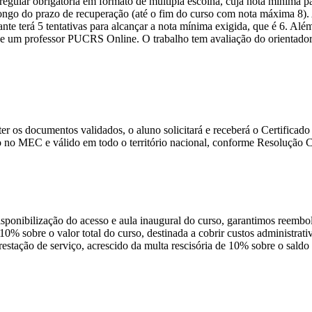
ular obrigatória em formato de múltipla escolha, cuja nota mínima par
o longo do prazo de recuperação (até o fim do curso com nota máxima 8)
nte terá 5 tentativas para alcançar a nota mínima exigida, que é 6. Alé
 um professor PUCRS Online. O trabalho tem avaliação do orientador e 
e ter os documentos validados, o aluno solicitará e receberá o Certific
 no MEC e válido em todo o território nacional, conforme Resolução
disponibilização do acesso e aula inaugural do curso, garantimos reembo
 10% sobre o valor total do curso, destinada a cobrir custos administra
prestação de serviço, acrescido da multa rescisória de 10% sobre o sald