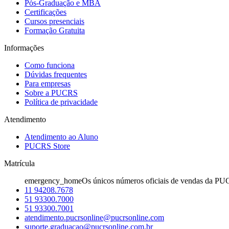
Pós-Graduação e MBA
Certificações
Cursos presenciais
Formação Gratuita
Informações
Como funciona
Dúvidas frequentes
Para empresas
Sobre a PUCRS
Política de privacidade
Atendimento
Atendimento ao Aluno
PUCRS Store
Matrícula
emergency_home
Os únicos números oficiais de vendas da PU
11 94208.7678
51 93300.7000
51 93300.7001
atendimento.pucrsonline@pucrsonline.com
suporte.graduacao@pucrsonline.com.br