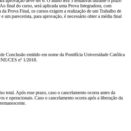
a aprovação deve ser 6. O aluno terá 5 tentativas durante o prazo
. Ao final do curso, será aplicada uma Prova Integradora, com
m da Prova Final, os cursos exigem a realização de um Trabalho de
um parecerista, para aprovação, é necessário obter a média final
ado de Conclusão emitido em nome da Pontifícia Universidade Católica
 CNE/CES nº 1/2018.
lso total. Após esse prazo, caso o cancelamento ocorra antes da
tivos e operacionais. Caso o cancelamento ocorra após a liberação da
o remanescente.