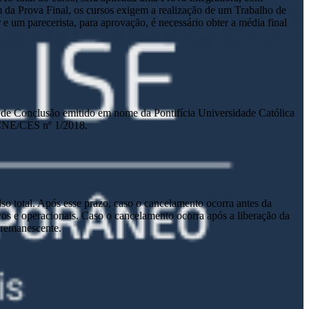
m da Prova Final, os cursos exigem a realização de um Trabalho de
um parecerista, para aprovação, é necessário obter a média final
ado de Conclusão emitido em nome da Pontifícia Universidade Católica
 CNE/CES nº 1/2018.
lso total. Após esse prazo, caso o cancelamento ocorra antes da
tivos e operacionais. Caso o cancelamento ocorra após a liberação da
o remanescente.