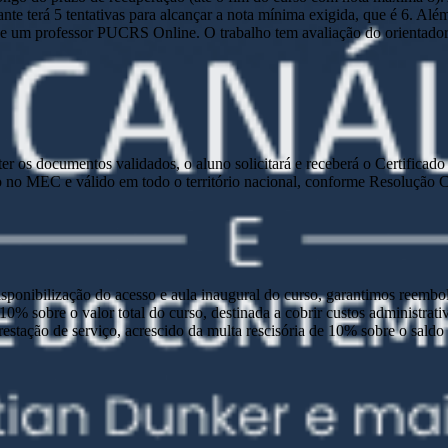
nte terá 5 tentativas para alcançar a nota mínima exigida, que é 6. Alé
 um professor PUCRS Online. O trabalho tem avaliação do orientador e 
e ter os documentos validados, o aluno solicitará e receberá o Certific
 no MEC e válido em todo o território nacional, conforme Resolução
disponibilização do acesso e aula inaugural do curso, garantimos reembo
 10% sobre o valor total do curso, destinada a cobrir custos administra
prestação de serviço, acrescido da multa rescisória de 10% sobre o sald