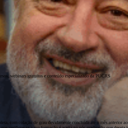
ursos, webinars gratuitos e conteúdo especializado da PUCRS
pleta, com colação de grau devidamente concluída até o mês anterior ao
que verifique se a sua formação é aceita na pós-graduação que deseja ini