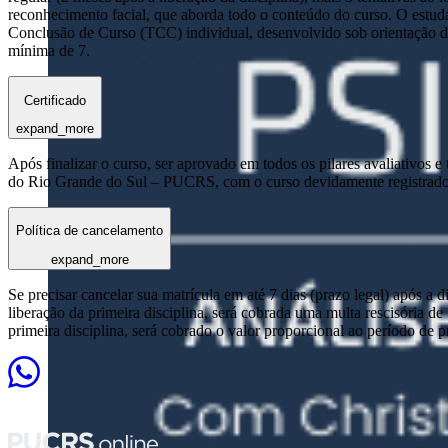
reconhecimento facial, que aborda todo o conteúdo do curso. O estuda
Conclusão de Curso (TCC) individual, desenvolvido sob orientação de
mínima de 7.
Certificado
expand_more
Após finalizar o curso, ser aprovado em todos os pilares avaliativos 
do Rio Grande do Sul – PUCRS, com o curso devidamente registrado
Política de cancelamento
expand_more
Se precisar cancelar sua matrícula em até 7 dias (prazo legal) após a 
liberação da primeira disciplina, será cobrada uma multa rescisória de
primeira disciplina, será cobrado o valor proporcional ao período de 