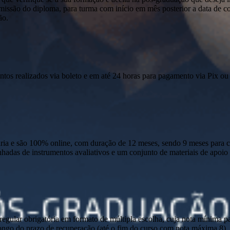
emissão do diploma, para turma com início em mês posterior a data de c
ão.
ntos realizados via boleto e em até 24 horas para pagamento via Pix ou 
 e são 100% online, com duração de 12 meses, sendo 9 meses para cur
anhadas de instrumentos avaliativos e um conjunto de materiais de apo
ular obrigatória em formato de múltipla escolha, cuja nota mínima par
o longo do prazo de recuperação (até o fim do curso com nota máxima 8)