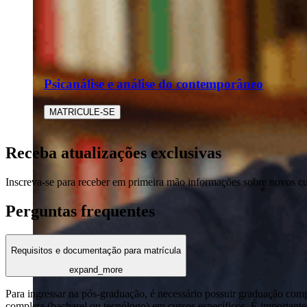
Psicanálise e análise do contemporâneo
MATRICULE-SE
Receba atualizações exclusivas
Inscreva-se para receber em primeira mão informações sobre novos c
Perguntas frequentes
Requisitos e documentação para matrícula
expand_more
Para ingressar na pós-graduação, é necessário possuir graduação com
completa (bacharel ou tecnólogo) em cursos específicos. É importante 