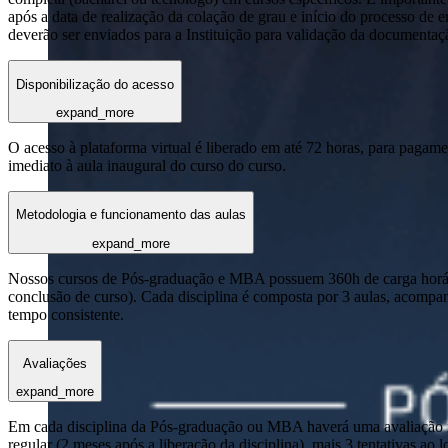
após a data de realização da colação de grau e início do processo de 
deverão ser enviados para a Instituição para validação da documentaç
Disponibilização do acesso
expand_more
O acesso à plataforma virtual é liberado em até 72 horas, para pagame
imediato à aula inaugural do curso do curso.
Metodologia e funcionamento das aulas
expand_more
Nossos cursos de Pós-graduação e MBA possuem 360h de carga horária
conclusão de curso). Cada disciplina é composta por 3 aulas, acomp
tempo consistente.
Avaliações
expand_more
Em cada disciplina da Pós-graduação ou MBA haverá uma avaliação reg
regular (2 meses após a liberação da disciplina), mais 3 tentativas a