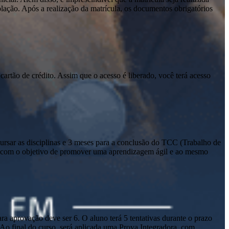
olação. Após a realização da matrícula, os documentos obrigatórios
cartão de crédito. Assim que o acesso é liberado, você terá acesso
sar as disciplinas e 3 meses para a conclusão do TCC (Trabalho de
io com o objetivo de promover uma aprendizagem ágil e ao mesmo
a aprovação deve ser 6. O aluno terá 5 tentativas durante o prazo
. Ao final do curso, será aplicada uma Prova Integradora, com