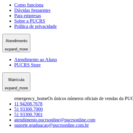
Como funciona
Dúvidas frequentes
Para empresas
Sobre a PUCRS
Política de privacidade
Atendimento
expand_more
Atendimento ao Aluno
PUCRS Store
Matrícula
expand_more
emergency_home
Os únicos números oficiais de vendas da PU
11 94208.7678
51 93300.7000
51 93300.7001
atendimento.pucrsonline@pucrsonline.com
suporte.graduacao@pucrsonline.com.br