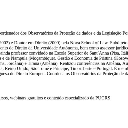
rdenador dos Observatórios da Proteção de dados e da Legislação Po
2002) e Doutor em Direito (2009) pela Nova School of Law. Subdiretor 
mento de Direito da Universidade Autónoma, bem como assessor jurídico
ainda professor convidado na Escola Superior de Sant’Anna (Pisa, Itáli
eira e de Nampula (Moçambique), Gestão e Economia de Pristina (Koso
, Jordânia) e Tirana (Albânia). Realizou conferências na Albânia, Áus
nia, Reino Unido, São Tomé e Príncipe, Timor-Leste e Portugal. É me
uguesa de Direito Europeu. Coordena os Observatórios da Proteção de 
ursos, webinars gratuitos e conteúdo especializado da PUCRS