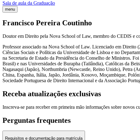
Sala de aula da Graduação
menu
Francisco Pereira Coutinho
Doutor em Direito pela Nova School of Law, membro do CEDIS e coo
Professor associado na Nova School of Law. Licenciado em Direito (
Ciências Sociais e Políticas da Universidade de Lisboa e no Departa
na Secretaria de Estado da Presidência do Conselho de Ministros. Foi 
Brasil) e nas Universidades de Burapha (Tailândia), Católicas da B
Nagasaqui (Japão), Northumbria (Newcastle, Reino Unido), Petra (Amã
China, Espanha, Itália, Japão, Jordânia, Kosovo, Moçambique, Poló
Sociedade Portuguesa de Direito Internacional e da Associação Port
Receba atualizações exclusivas
Inscreva-se para receber em primeira mão informações sobre novos c
Perguntas frequentes
Requisitos e documentação para matrícula