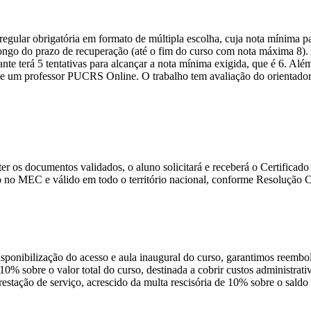
ular obrigatória em formato de múltipla escolha, cuja nota mínima par
o longo do prazo de recuperação (até o fim do curso com nota máxima 8)
nte terá 5 tentativas para alcançar a nota mínima exigida, que é 6. Alé
 um professor PUCRS Online. O trabalho tem avaliação do orientador e 
e ter os documentos validados, o aluno solicitará e receberá o Certific
 no MEC e válido em todo o território nacional, conforme Resolução
disponibilização do acesso e aula inaugural do curso, garantimos reembo
 10% sobre o valor total do curso, destinada a cobrir custos administra
prestação de serviço, acrescido da multa rescisória de 10% sobre o sald