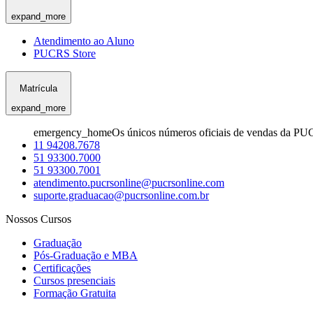
expand_more
Atendimento ao Aluno
PUCRS Store
Matrícula
expand_more
emergency_home
Os únicos números oficiais de vendas da PU
11 94208.7678
51 93300.7000
51 93300.7001
atendimento.pucrsonline@pucrsonline.com
suporte.graduacao@pucrsonline.com.br
Nossos Cursos
Graduação
Pós-Graduação e MBA
Certificações
Cursos presenciais
Formação Gratuita