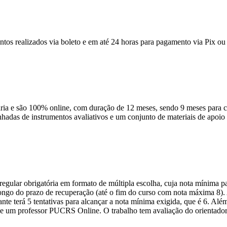
ntos realizados via boleto e em até 24 horas para pagamento via Pix ou 
 e são 100% online, com duração de 12 meses, sendo 9 meses para cur
anhadas de instrumentos avaliativos e um conjunto de materiais de apo
ular obrigatória em formato de múltipla escolha, cuja nota mínima par
o longo do prazo de recuperação (até o fim do curso com nota máxima 8)
nte terá 5 tentativas para alcançar a nota mínima exigida, que é 6. Alé
 um professor PUCRS Online. O trabalho tem avaliação do orientador e 