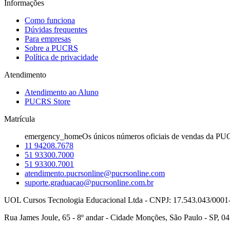
Informações
Como funciona
Dúvidas frequentes
Para empresas
Sobre a PUCRS
Política de privacidade
Atendimento
Atendimento ao Aluno
PUCRS Store
Matrícula
emergency_home
Os únicos números oficiais de vendas da PU
11 94208.7678
51 93300.7000
51 93300.7001
atendimento.pucrsonline@pucrsonline.com
suporte.graduacao@pucrsonline.com.br
UOL Cursos Tecnologia Educacional Ltda - CNPJ: 17.543.043/0001
Rua James Joule, 65 - 8º andar - Cidade Monções, São Paulo - SP, 0