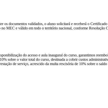
e ter os documentos validados, o aluno solicitará e receberá o Certific
 no MEC e válido em todo o território nacional, conforme Resolução
disponibilização do acesso e aula inaugural do curso, garantimos reembo
 10% sobre o valor total do curso, destinada a cobrir custos administra
prestação de serviço, acrescido da multa rescisória de 10% sobre o sald