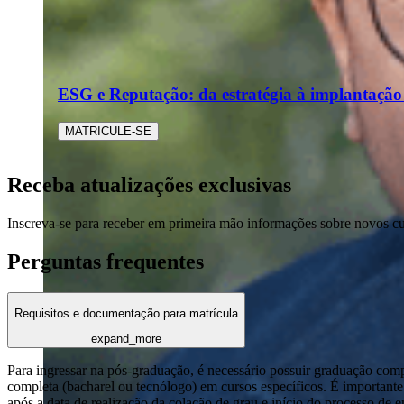
ESG e Reputação: da estratégia à implantaçã
MATRICULE-SE
Receba atualizações exclusivas
Inscreva-se para receber em primeira mão informações sobre novos c
Perguntas frequentes
Requisitos e documentação para matrícula
expand_more
Para ingressar na pós-graduação, é necessário possuir graduação com
completa (bacharel ou tecnólogo) em cursos específicos. É importante 
após a data de realização da colação de grau e início do processo de 