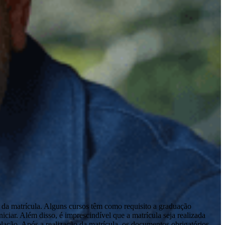
 da matrícula. Alguns cursos têm como requisito a graduação
ciar. Além disso, é imprescindível que a matrícula seja realizada
olação. Após a realização da matrícula, os documentos obrigatórios