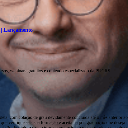
o | Lançamento
ursos, webinars gratuitos e conteúdo especializado da PUCRS
pleta, com colação de grau devidamente concluída até o mês anterior ao
que verifique se a sua formação é aceita na pós-graduação que deseja ini
emissão do diploma, para turma com início em mês posterior a data de c