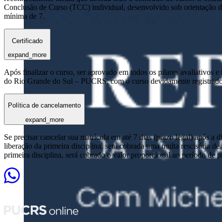
Conclusão de Curso (TCC) individual, desenvolvido sob orientação de
mínima de 7.
Certificado
expand_more
Após finalizar o curso, ser aprovado em todos os pilares avaliativos 
do Rio Grande do Sul – PUCRS, com o curso devidamente registrado
Política de cancelamento
expand_more
Se precisar cancelar sua matrícula em até 7 dias (prazo legal) após a 
liberação da primeira disciplina, será cobrada uma multa rescisória de
primeira disciplina, será cobrado o valor proporcional ao período de 