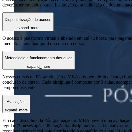
deverão ser enviados para a Instituição para validação da documentaç
Disponibilização do acesso
expand_more
O acesso à plataforma virtual é liberado em até 72 horas, para pagame
imediato à aula inaugural do curso do curso.
Metodologia e funcionamento das aulas
expand_more
Nossos cursos de Pós-graduação e MBA possuem 360h de carga horária
conclusão de curso). Cada disciplina é composta por 3 aulas, acomp
tempo consistente.
Avaliações
expand_more
Em cada disciplina da Pós-graduação ou MBA haverá uma avaliação reg
regular (2 meses após a liberação da disciplina), mais 3 tentativas a
reconhecimento facial, que aborda todo o conteúdo do curso. O estuda