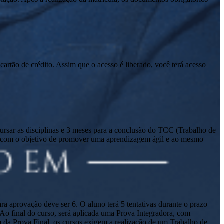
cartão de crédito. Assim que o acesso é liberado, você terá acesso
sar as disciplinas e 3 meses para a conclusão do TCC (Trabalho de
io com o objetivo de promover uma aprendizagem ágil e ao mesmo
a aprovação deve ser 6. O aluno terá 5 tentativas durante o prazo
. Ao final do curso, será aplicada uma Prova Integradora, com
m da Prova Final, os cursos exigem a realização de um Trabalho de