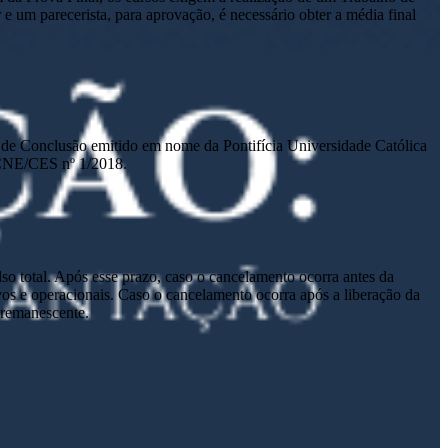
um parecerista, para aprovação, é necessário obter a média final
ado de Conclusão emitido em nome da Pontifícia Universidade Católica
 CNE/CES nº 1/2018.
lso total. Após esse prazo, caso o cancelamento ocorra antes da
tivos e operacionais. Caso o cancelamento ocorra após a liberação da
o remanescente.