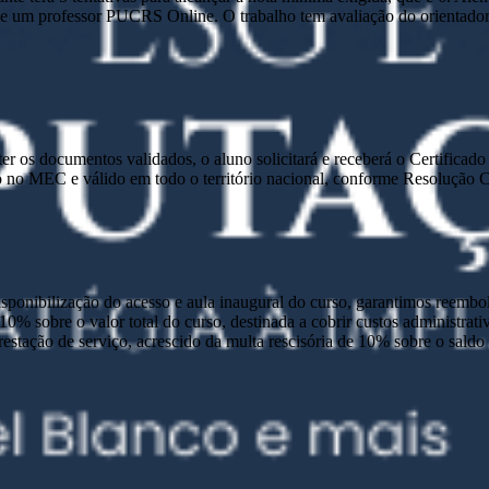
 um professor PUCRS Online. O trabalho tem avaliação do orientador e 
e ter os documentos validados, o aluno solicitará e receberá o Certific
 no MEC e válido em todo o território nacional, conforme Resolução
disponibilização do acesso e aula inaugural do curso, garantimos reembo
 10% sobre o valor total do curso, destinada a cobrir custos administra
prestação de serviço, acrescido da multa rescisória de 10% sobre o sald