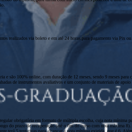
ão.
ntos realizados via boleto e em até 24 horas para pagamento via Pix ou 
 e são 100% online, com duração de 12 meses, sendo 9 meses para cur
anhadas de instrumentos avaliativos e um conjunto de materiais de apo
ular obrigatória em formato de múltipla escolha, cuja nota mínima par
o longo do prazo de recuperação (até o fim do curso com nota máxima 8)
nte terá 5 tentativas para alcançar a nota mínima exigida, que é 6. Alé