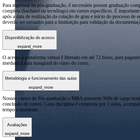
Para ingressar na pós-graduação, é necessário possuir graduação com
completa (bacharel ou tecnólogo) em cursos específicos. É importante 
após a data de realização da colação de grau e início do processo de 
deverão ser enviados para a Instituição para validação da documentaç
Disponibilização do acesso
expand_more
O acesso à plataforma virtual é liberado em até 72 horas, para pagame
imediato à aula inaugural do curso do curso.
Metodologia e funcionamento das aulas
expand_more
Nossos cursos de Pós-graduação e MBA possuem 360h de carga horária
conclusão de curso). Cada disciplina é composta por 3 aulas, acomp
tempo consistente.
Avaliações
expand_more