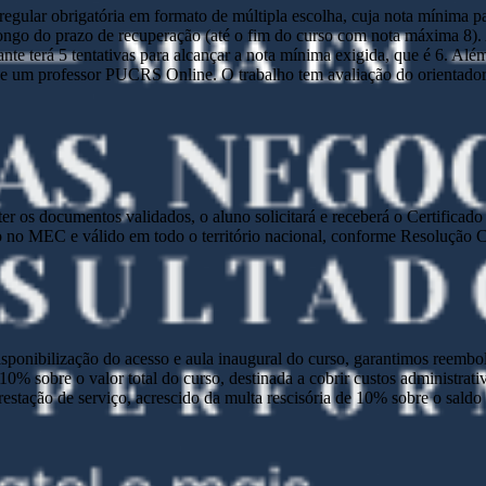
ular obrigatória em formato de múltipla escolha, cuja nota mínima par
o longo do prazo de recuperação (até o fim do curso com nota máxima 8)
nte terá 5 tentativas para alcançar a nota mínima exigida, que é 6. Alé
 um professor PUCRS Online. O trabalho tem avaliação do orientador e 
e ter os documentos validados, o aluno solicitará e receberá o Certific
 no MEC e válido em todo o território nacional, conforme Resolução
disponibilização do acesso e aula inaugural do curso, garantimos reembo
 10% sobre o valor total do curso, destinada a cobrir custos administra
prestação de serviço, acrescido da multa rescisória de 10% sobre o sald