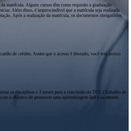
 da matrícula. Alguns cursos têm como requisito a graduação
ciar. Além disso, é imprescindível que a matrícula seja realizada
olação. Após a realização da matrícula, os documentos obrigatórios
cartão de crédito. Assim que o acesso é liberado, você terá acesso
sar as disciplinas e 3 meses para a conclusão do TCC (Trabalho de
io com o objetivo de promover uma aprendizagem ágil e ao mesmo