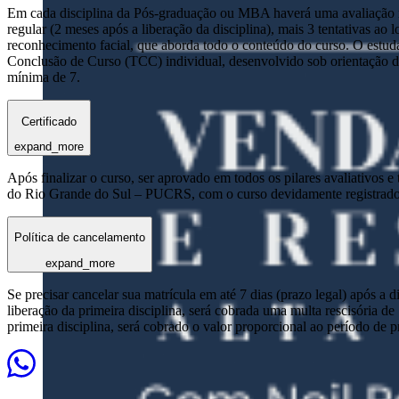
Em cada disciplina da Pós-graduação ou MBA haverá uma avaliação reg
regular (2 meses após a liberação da disciplina), mais 3 tentativas a
reconhecimento facial, que aborda todo o conteúdo do curso. O estuda
Conclusão de Curso (TCC) individual, desenvolvido sob orientação de
mínima de 7.
Certificado
expand_more
Após finalizar o curso, ser aprovado em todos os pilares avaliativos 
do Rio Grande do Sul – PUCRS, com o curso devidamente registrado
Política de cancelamento
expand_more
Se precisar cancelar sua matrícula em até 7 dias (prazo legal) após a 
liberação da primeira disciplina, será cobrada uma multa rescisória de
primeira disciplina, será cobrado o valor proporcional ao período de 