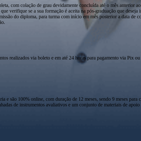
pleta, com colação de grau devidamente concluída até o mês anterior ao
que verifique se a sua formação é aceita na pós-graduação que deseja ini
emissão do diploma, para turma com início em mês posterior a data de c
ão.
ntos realizados via boleto e em até 24 horas para pagamento via Pix ou 
 e são 100% online, com duração de 12 meses, sendo 9 meses para cur
anhadas de instrumentos avaliativos e um conjunto de materiais de apo