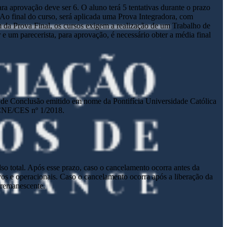
a aprovação deve ser 6. O aluno terá 5 tentativas durante o prazo
. Ao final do curso, será aplicada uma Prova Integradora, com
m da Prova Final, os cursos exigem a realização de um Trabalho de
um parecerista, para aprovação, é necessário obter a média final
ado de Conclusão emitido em nome da Pontifícia Universidade Católica
 CNE/CES nº 1/2018.
lso total. Após esse prazo, caso o cancelamento ocorra antes da
tivos e operacionais. Caso o cancelamento ocorra após a liberação da
o remanescente.