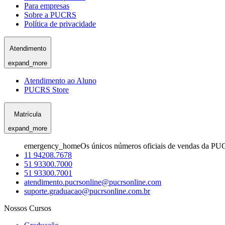
Para empresas
Sobre a PUCRS
Política de privacidade
Atendimento
expand_more
Atendimento ao Aluno
PUCRS Store
Matrícula
expand_more
emergency_home
Os únicos números oficiais de vendas da PU
11 94208.7678
51 93300.7000
51 93300.7001
atendimento.pucrsonline@pucrsonline.com
suporte.graduacao@pucrsonline.com.br
Nossos Cursos