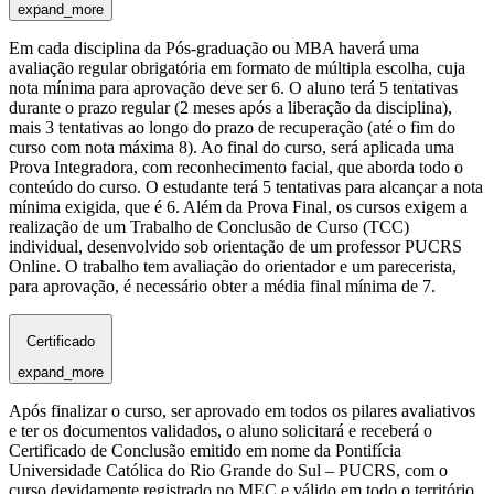
expand_more
Em cada disciplina da Pós-graduação ou MBA haverá uma
avaliação regular obrigatória em formato de múltipla escolha, cuja
nota mínima para aprovação deve ser 6. O aluno terá 5 tentativas
durante o prazo regular (2 meses após a liberação da disciplina),
mais 3 tentativas ao longo do prazo de recuperação (até o fim do
curso com nota máxima 8). Ao final do curso, será aplicada uma
Prova Integradora, com reconhecimento facial, que aborda todo o
conteúdo do curso. O estudante terá 5 tentativas para alcançar a nota
mínima exigida, que é 6. Além da Prova Final, os cursos exigem a
realização de um Trabalho de Conclusão de Curso (TCC)
individual, desenvolvido sob orientação de um professor PUCRS
Online. O trabalho tem avaliação do orientador e um parecerista,
para aprovação, é necessário obter a média final mínima de 7.
Certificado
expand_more
Após finalizar o curso, ser aprovado em todos os pilares avaliativos
e ter os documentos validados, o aluno solicitará e receberá o
Certificado de Conclusão emitido em nome da Pontifícia
Universidade Católica do Rio Grande do Sul – PUCRS, com o
curso devidamente registrado no MEC e válido em todo o território