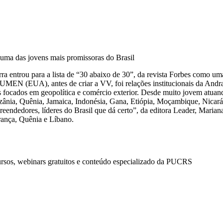
uma das jovens mais promissoras do Brasil
ra entrou para a lista de “30 abaixo de 30”, da revista Forbes como u
MEN (EUA), antes de criar a VV, foi relações institucionais da Andrad
focados em geopolítica e comércio exterior. Desde muito jovem atuando 
anzânia, Quênia, Jamaica, Indonésia, Gana, Etiópia, Moçambique, Nicar
eendedores, líderes do Brasil que dá certo”, da editora Leader, Maria
França, Quênia e Líbano.
ursos, webinars gratuitos e conteúdo especializado da PUCRS