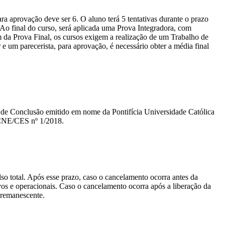
a aprovação deve ser 6. O aluno terá 5 tentativas durante o prazo
. Ao final do curso, será aplicada uma Prova Integradora, com
m da Prova Final, os cursos exigem a realização de um Trabalho de
um parecerista, para aprovação, é necessário obter a média final
ado de Conclusão emitido em nome da Pontifícia Universidade Católica
 CNE/CES nº 1/2018.
lso total. Após esse prazo, caso o cancelamento ocorra antes da
tivos e operacionais. Caso o cancelamento ocorra após a liberação da
o remanescente.