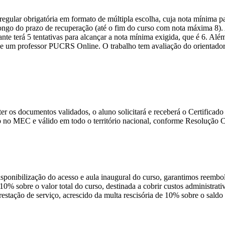
ular obrigatória em formato de múltipla escolha, cuja nota mínima par
o longo do prazo de recuperação (até o fim do curso com nota máxima 8)
nte terá 5 tentativas para alcançar a nota mínima exigida, que é 6. Alé
 um professor PUCRS Online. O trabalho tem avaliação do orientador e 
e ter os documentos validados, o aluno solicitará e receberá o Certific
 no MEC e válido em todo o território nacional, conforme Resolução
disponibilização do acesso e aula inaugural do curso, garantimos reembo
 10% sobre o valor total do curso, destinada a cobrir custos administra
prestação de serviço, acrescido da multa rescisória de 10% sobre o sald