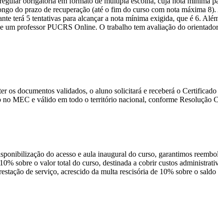
ular obrigatória em formato de múltipla escolha, cuja nota mínima par
o longo do prazo de recuperação (até o fim do curso com nota máxima 8)
nte terá 5 tentativas para alcançar a nota mínima exigida, que é 6. Alé
 um professor PUCRS Online. O trabalho tem avaliação do orientador e 
e ter os documentos validados, o aluno solicitará e receberá o Certific
 no MEC e válido em todo o território nacional, conforme Resolução
disponibilização do acesso e aula inaugural do curso, garantimos reembo
 10% sobre o valor total do curso, destinada a cobrir custos administra
prestação de serviço, acrescido da multa rescisória de 10% sobre o sald