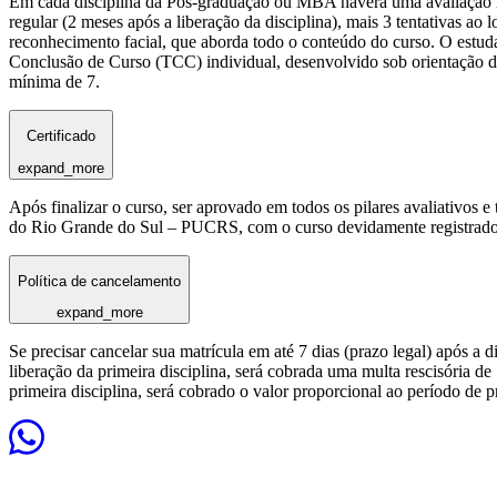
Em cada disciplina da Pós-graduação ou MBA haverá uma avaliação reg
regular (2 meses após a liberação da disciplina), mais 3 tentativas a
reconhecimento facial, que aborda todo o conteúdo do curso. O estuda
Conclusão de Curso (TCC) individual, desenvolvido sob orientação de
mínima de 7.
Certificado
expand_more
Após finalizar o curso, ser aprovado em todos os pilares avaliativos 
do Rio Grande do Sul – PUCRS, com o curso devidamente registrado
Política de cancelamento
expand_more
Se precisar cancelar sua matrícula em até 7 dias (prazo legal) após a 
liberação da primeira disciplina, será cobrada uma multa rescisória de
primeira disciplina, será cobrado o valor proporcional ao período de 