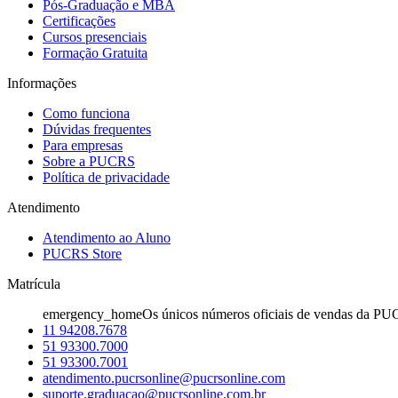
Pós-Graduação e MBA
Certificações
Cursos presenciais
Formação Gratuita
Informações
Como funciona
Dúvidas frequentes
Para empresas
Sobre a PUCRS
Política de privacidade
Atendimento
Atendimento ao Aluno
PUCRS Store
Matrícula
emergency_home
Os únicos números oficiais de vendas da PU
11 94208.7678
51 93300.7000
51 93300.7001
atendimento.pucrsonline@pucrsonline.com
suporte.graduacao@pucrsonline.com.br