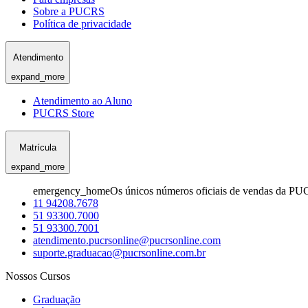
Sobre a PUCRS
Política de privacidade
Atendimento
expand_more
Atendimento ao Aluno
PUCRS Store
Matrícula
expand_more
emergency_home
Os únicos números oficiais de vendas da PU
11 94208.7678
51 93300.7000
51 93300.7001
atendimento.pucrsonline@pucrsonline.com
suporte.graduacao@pucrsonline.com.br
Nossos Cursos
Graduação