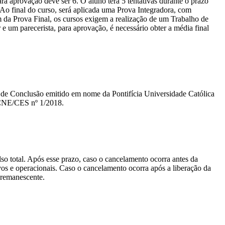
a aprovação deve ser 6. O aluno terá 5 tentativas durante o prazo
. Ao final do curso, será aplicada uma Prova Integradora, com
m da Prova Final, os cursos exigem a realização de um Trabalho de
um parecerista, para aprovação, é necessário obter a média final
ado de Conclusão emitido em nome da Pontifícia Universidade Católica
 CNE/CES nº 1/2018.
lso total. Após esse prazo, caso o cancelamento ocorra antes da
tivos e operacionais. Caso o cancelamento ocorra após a liberação da
o remanescente.