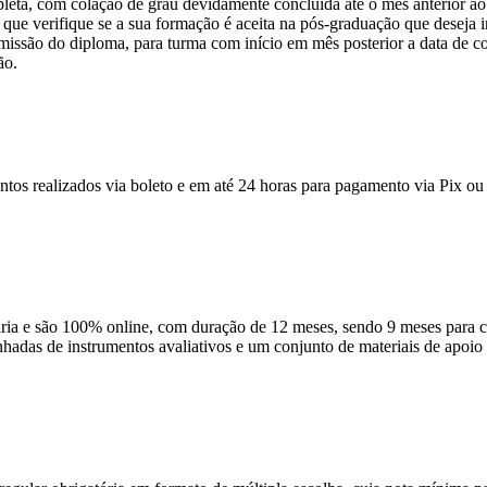
pleta, com colação de grau devidamente concluída até o mês anterior ao
que verifique se a sua formação é aceita na pós-graduação que deseja ini
emissão do diploma, para turma com início em mês posterior a data de c
ão.
ntos realizados via boleto e em até 24 horas para pagamento via Pix ou 
 e são 100% online, com duração de 12 meses, sendo 9 meses para cur
anhadas de instrumentos avaliativos e um conjunto de materiais de apo