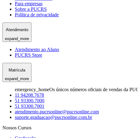
Para empresas
Sobre a PUCRS
Política de privacidade
Atendimento
expand_more
Atendimento ao Aluno
PUCRS Store
Matrícula
expand_more
emergency_home
Os únicos números oficiais de vendas da PU
11 94208.7678
51 93300.7000
51 93300.7001
atendimento.pucrsonline@pucrsonline.com
suporte.graduacao@pucrsonline.com.br
Nossos Cursos