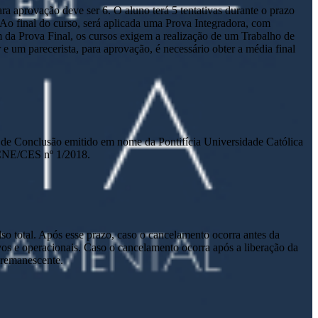
a aprovação deve ser 6. O aluno terá 5 tentativas durante o prazo
. Ao final do curso, será aplicada uma Prova Integradora, com
m da Prova Final, os cursos exigem a realização de um Trabalho de
um parecerista, para aprovação, é necessário obter a média final
ado de Conclusão emitido em nome da Pontifícia Universidade Católica
 CNE/CES nº 1/2018.
lso total. Após esse prazo, caso o cancelamento ocorra antes da
tivos e operacionais. Caso o cancelamento ocorra após a liberação da
o remanescente.