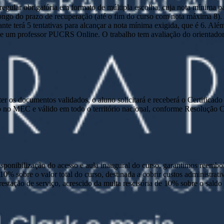
ular obrigatória em formato de múltipla escolha, cuja nota mínima par
o longo do prazo de recuperação (até o fim do curso com nota máxima 8)
nte terá 5 tentativas para alcançar a nota mínima exigida, que é 6. Alé
 um professor PUCRS Online. O trabalho tem avaliação do orientador e 
e ter os documentos validados, o aluno solicitará e receberá o Certific
 no MEC e válido em todo o território nacional, conforme Resolução
disponibilização do acesso e aula inaugural do curso, garantimos reembo
 10% sobre o valor total do curso, destinada a cobrir custos administra
prestação de serviço, acrescido da multa rescisória de 10% sobre o sald