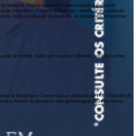
 da matrícula. Alguns cursos têm como requisito a graduação
ciar. Além disso, é imprescindível que a matrícula seja realizada
olação. Após a realização da matrícula, os documentos obrigatórios
cartão de crédito. Assim que o acesso é liberado, você terá acesso
sar as disciplinas e 3 meses para a conclusão do TCC (Trabalho de
io com o objetivo de promover uma aprendizagem ágil e ao mesmo