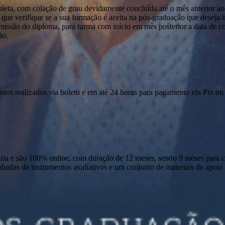
pleta, com colação de grau devidamente concluída até o mês anterior ao
que verifique se a sua formação é aceita na pós-graduação que deseja ini
emissão do diploma, para turma com início em mês posterior a data de c
ão.
ntos realizados via boleto e em até 24 horas para pagamento via Pix ou 
 e são 100% online, com duração de 12 meses, sendo 9 meses para cur
anhadas de instrumentos avaliativos e um conjunto de materiais de apo