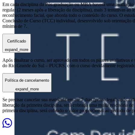
Em cada disciplina da Pós-graduação ou MBA haverá uma avaliação reg
regular (2 meses após a liberação da disciplina), mais 3 tentativas a
reconhecimento facial, que aborda todo o conteúdo do curso. O estuda
Conclusão de Curso (TCC) individual, desenvolvido sob orientação de
mínima de 7.
Certificado
expand_more
Após finalizar o curso, ser aprovado em todos os pilares avaliativos 
do Rio Grande do Sul – PUCRS, com o curso devidamente registrado
Política de cancelamento
expand_more
Se precisar cancelar sua matrícula em até 7 dias (prazo legal) após a 
liberação da primeira disciplina, será cobrada uma multa rescisória de
primeira disciplina, será cobrado o valor proporcional ao período de 