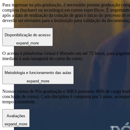
Para ingressar na pós-graduação, é necessário possuir graduação com
completa (bacharel ou tecnólogo) em cursos específicos. É importante 
após a data de realização da colação de grau e início do processo de 
deverão ser enviados para a Instituição para validação da documentaç
Disponibilização do acesso
expand_more
O acesso à plataforma virtual é liberado em até 72 horas, para pagame
imediato à aula inaugural do curso do curso.
Metodologia e funcionamento das aulas
expand_more
Nossos cursos de Pós-graduação e MBA possuem 360h de carga horária
conclusão de curso). Cada disciplina é composta por 3 aulas, acomp
tempo consistente.
Avaliações
expand_more