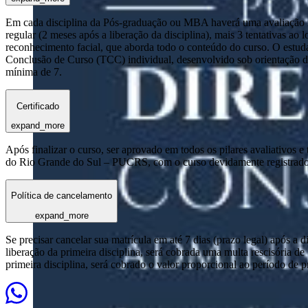
Em cada disciplina da Pós-graduação ou MBA haverá uma avaliação reg
regular (2 meses após a liberação da disciplina), mais 3 tentativas a
reconhecimento facial, que aborda todo o conteúdo do curso. O estuda
Conclusão de Curso (TCC) individual, desenvolvido sob orientação de
mínima de 7.
Certificado
expand_more
Após finalizar o curso, ser aprovado em todos os pilares avaliativos 
do Rio Grande do Sul – PUCRS, com o curso devidamente registrado
Política de cancelamento
expand_more
Se precisar cancelar sua matrícula em até 7 dias (prazo legal) após a 
liberação da primeira disciplina, será cobrada uma multa rescisória de
primeira disciplina, será cobrado o valor proporcional ao período de 