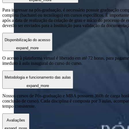
Para ingressar na pós-graduação, é necessário possuir graduação com
completa (bacharel ou tecnólogo) em cursos específicos. É importante 
após a data de realização da colação de grau e início do processo de 
deverão ser enviados para a Instituição para validação da documentaç
Disponibilização do acesso
expand_more
O acesso à plataforma virtual é liberado em até 72 horas, para pagame
imediato à aula inaugural do curso do curso.
Metodologia e funcionamento das aulas
expand_more
Nossos cursos de Pós-graduação e MBA possuem 360h de carga horária
conclusão de curso). Cada disciplina é composta por 3 aulas, acomp
tempo consistente.
Avaliações
expand_more