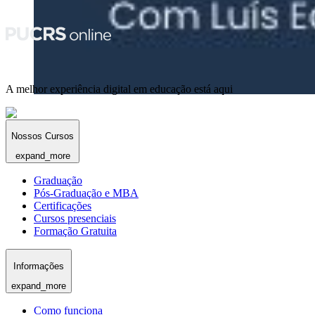
A melhor experiência digital em educação está aqui
Nossos Cursos
expand_more
Graduação
Pós-Graduação e MBA
Certificações
Cursos presenciais
Formação Gratuita
Informações
expand_more
Como funciona