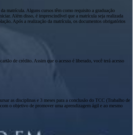
 da matrícula. Alguns cursos têm como requisito a graduação
ciar. Além disso, é imprescindível que a matrícula seja realizada
olação. Após a realização da matrícula, os documentos obrigatórios
cartão de crédito. Assim que o acesso é liberado, você terá acesso
sar as disciplinas e 3 meses para a conclusão do TCC (Trabalho de
io com o objetivo de promover uma aprendizagem ágil e ao mesmo