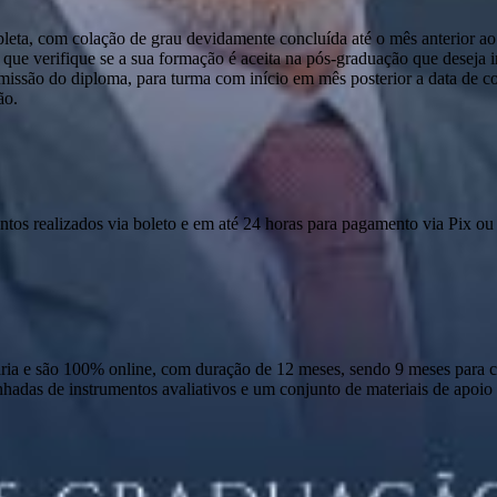
pleta, com colação de grau devidamente concluída até o mês anterior ao
que verifique se a sua formação é aceita na pós-graduação que deseja ini
emissão do diploma, para turma com início em mês posterior a data de c
ão.
ntos realizados via boleto e em até 24 horas para pagamento via Pix ou 
 e são 100% online, com duração de 12 meses, sendo 9 meses para cur
anhadas de instrumentos avaliativos e um conjunto de materiais de apo