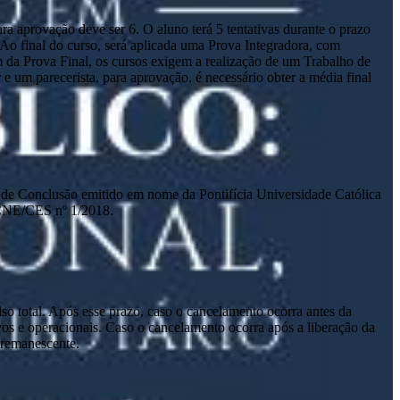
a aprovação deve ser 6. O aluno terá 5 tentativas durante o prazo
. Ao final do curso, será aplicada uma Prova Integradora, com
m da Prova Final, os cursos exigem a realização de um Trabalho de
um parecerista, para aprovação, é necessário obter a média final
ado de Conclusão emitido em nome da Pontifícia Universidade Católica
 CNE/CES nº 1/2018.
lso total. Após esse prazo, caso o cancelamento ocorra antes da
tivos e operacionais. Caso o cancelamento ocorra após a liberação da
o remanescente.