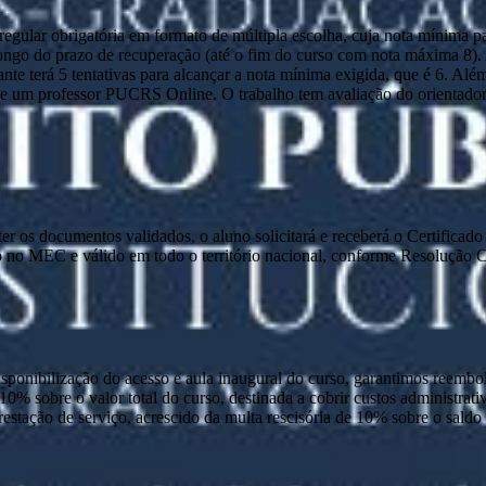
ular obrigatória em formato de múltipla escolha, cuja nota mínima par
o longo do prazo de recuperação (até o fim do curso com nota máxima 8)
nte terá 5 tentativas para alcançar a nota mínima exigida, que é 6. Alé
 um professor PUCRS Online. O trabalho tem avaliação do orientador e 
e ter os documentos validados, o aluno solicitará e receberá o Certific
 no MEC e válido em todo o território nacional, conforme Resolução
disponibilização do acesso e aula inaugural do curso, garantimos reembo
 10% sobre o valor total do curso, destinada a cobrir custos administra
prestação de serviço, acrescido da multa rescisória de 10% sobre o sald