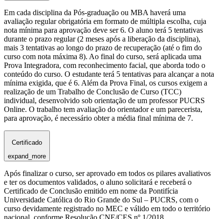
Em cada disciplina da Pós-graduação ou MBA haverá uma
avaliação regular obrigatória em formato de múltipla escolha, cuja
nota mínima para aprovação deve ser 6. O aluno terá 5 tentativas
durante o prazo regular (2 meses após a liberação da disciplina),
mais 3 tentativas ao longo do prazo de recuperação (até o fim do
curso com nota máxima 8). Ao final do curso, será aplicada uma
Prova Integradora, com reconhecimento facial, que aborda todo o
conteúdo do curso. O estudante terá 5 tentativas para alcançar a nota
mínima exigida, que é 6. Além da Prova Final, os cursos exigem a
realização de um Trabalho de Conclusão de Curso (TCC)
individual, desenvolvido sob orientação de um professor PUCRS
Online. O trabalho tem avaliação do orientador e um parecerista,
para aprovação, é necessário obter a média final mínima de 7.
Certificado
expand_more
Após finalizar o curso, ser aprovado em todos os pilares avaliativos
e ter os documentos validados, o aluno solicitará e receberá o
Certificado de Conclusão emitido em nome da Pontifícia
Universidade Católica do Rio Grande do Sul – PUCRS, com o
curso devidamente registrado no MEC e válido em todo o território
nacional, conforme Resolução CNE/CES nº 1/2018.