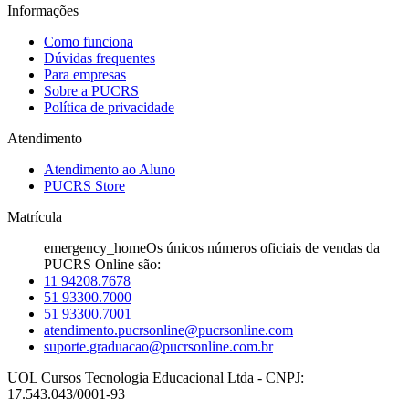
Informações
Como funciona
Dúvidas frequentes
Para empresas
Sobre a PUCRS
Política de privacidade
Atendimento
Atendimento ao Aluno
PUCRS Store
Matrícula
emergency_home
Os únicos números oficiais de vendas da
PUCRS Online são:
11 94208.7678
51 93300.7000
51 93300.7001
atendimento.pucrsonline@pucrsonline.com
suporte.graduacao@pucrsonline.com.br
UOL Cursos Tecnologia Educacional Ltda - CNPJ:
17.543.043/0001-93