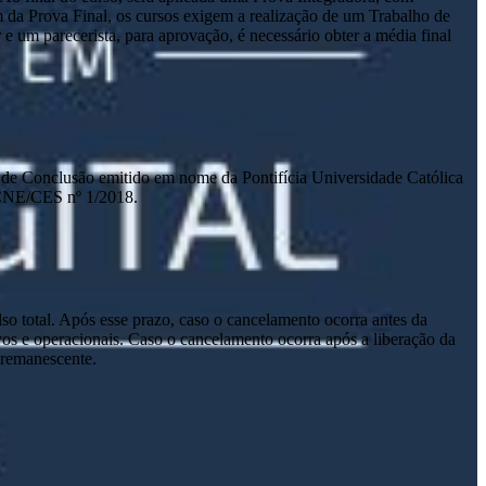
m da Prova Final, os cursos exigem a realização de um Trabalho de
um parecerista, para aprovação, é necessário obter a média final
ado de Conclusão emitido em nome da Pontifícia Universidade Católica
 CNE/CES nº 1/2018.
lso total. Após esse prazo, caso o cancelamento ocorra antes da
tivos e operacionais. Caso o cancelamento ocorra após a liberação da
o remanescente.