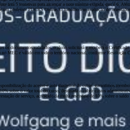
nte terá 5 tentativas para alcançar a nota mínima exigida, que é 6. Alé
 um professor PUCRS Online. O trabalho tem avaliação do orientador e 
e ter os documentos validados, o aluno solicitará e receberá o Certific
 no MEC e válido em todo o território nacional, conforme Resolução
disponibilização do acesso e aula inaugural do curso, garantimos reembo
 10% sobre o valor total do curso, destinada a cobrir custos administra
prestação de serviço, acrescido da multa rescisória de 10% sobre o sald