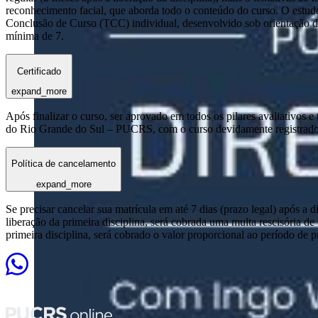
reconhecimento facial, que aborda todo o conteúdo do curso. O estuda
Conclusão de Curso (TCC) individual, desenvolvido sob orientação de
mínima de 7.
Certificado
expand_more
Após finalizar o curso, ser aprovado em todos os pilares avaliativos 
do Rio Grande do Sul – PUCRS, com o curso devidamente registrado
Política de cancelamento
expand_more
Se precisar cancelar sua matrícula em até 7 dias (prazo legal) após a 
liberação da primeira disciplina, será cobrada uma multa rescisória de
primeira disciplina, será cobrado o valor proporcional ao período de 