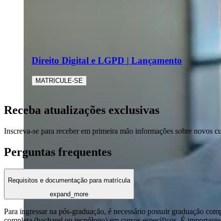
Direito Digital e LGPD | Lançamento
MATRICULE-SE
Receba atualizações exclusivas
Inscreva-se para receber em primeira mão informações sobre novos c
Perguntas frequentes
Requisitos e documentação para matrícula
expand_more
Para ingressar na pós-graduação, é necessário possuir graduação com
completa (bacharel ou tecnólogo) em cursos específicos. É importante 