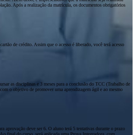
olação. Após a realização da matrícula, os documentos obrigatórios
cartão de crédito. Assim que o acesso é liberado, você terá acesso
sar as disciplinas e 3 meses para a conclusão do TCC (Trabalho de
io com o objetivo de promover uma aprendizagem ágil e ao mesmo
a aprovação deve ser 6. O aluno terá 5 tentativas durante o prazo
. Ao final do curso, será aplicada uma Prova Integradora, com