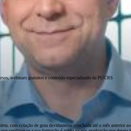
ursos, webinars gratuitos e conteúdo especializado da PUCRS
pleta, com colação de grau devidamente concluída até o mês anterior ao
que verifique se a sua formação é aceita na pós-graduação que deseja ini