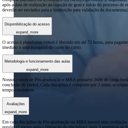
após a data de realização da colação de grau e início do processo de 
deverão ser enviados para a Instituição para validação da documentaç
Disponibilização do acesso
expand_more
O acesso à plataforma virtual é liberado em até 72 horas, para pagame
imediato à aula inaugural do curso do curso.
Metodologia e funcionamento das aulas
expand_more
Nossos cursos de Pós-graduação e MBA possuem 360h de carga horária
conclusão de curso). Cada disciplina é composta por 3 aulas, acomp
tempo consistente.
Avaliações
expand_more
Em cada disciplina da Pós-graduação ou MBA haverá uma avaliação reg
regular (2 meses após a liberação da disciplina), mais 3 tentativas a