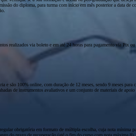
emissão do diploma, para turma com início em mês posterior a data de c
ão.
ntos realizados via boleto e em até 24 horas para pagamento via Pix ou 
 e são 100% online, com duração de 12 meses, sendo 9 meses para cur
anhadas de instrumentos avaliativos e um conjunto de materiais de apo
ular obrigatória em formato de múltipla escolha, cuja nota mínima par
o longo do prazo de recuperação (até o fim do curso com nota máxima 8)