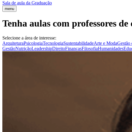
Sala de aula da Graduação
menu
Tenha aulas com professores de 
Selecione a área de interesse:
Arquitetura
Psicologia
Tecnologia
Sustentabilidade
Arte e Moda
Gestão 
Gestão
Nutrição
Leadership
Direito
Finanças
Filosofia
Humanidades
Edu