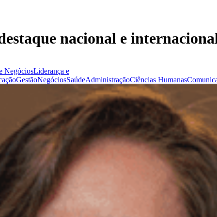
destaque nacional e internaciona
e Negócios
Liderança e
cação
Gestão
Negócios
Saúde
Administração
Ciências Humanas
Comunica