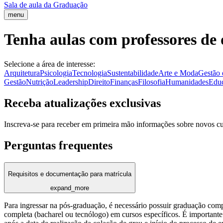
Sala de aula da Graduação
menu
Tenha aulas com professores de 
Selecione a área de interesse:
Arquitetura
Psicologia
Tecnologia
Sustentabilidade
Arte e Moda
Gestão 
Gestão
Nutrição
Leadership
Direito
Finanças
Filosofia
Humanidades
Edu
Receba atualizações exclusivas
Inscreva-se para receber em primeira mão informações sobre novos c
Perguntas frequentes
Requisitos e documentação para matrícula
expand_more
Para ingressar na pós-graduação, é necessário possuir graduação com
completa (bacharel ou tecnólogo) em cursos específicos. É importante 