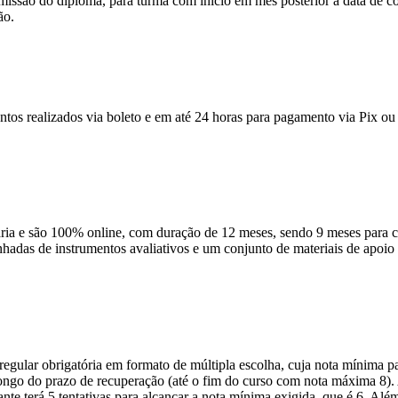
emissão do diploma, para turma com início em mês posterior a data de c
ão.
ntos realizados via boleto e em até 24 horas para pagamento via Pix ou 
 e são 100% online, com duração de 12 meses, sendo 9 meses para cur
anhadas de instrumentos avaliativos e um conjunto de materiais de apo
ular obrigatória em formato de múltipla escolha, cuja nota mínima par
o longo do prazo de recuperação (até o fim do curso com nota máxima 8)
nte terá 5 tentativas para alcançar a nota mínima exigida, que é 6. Alé