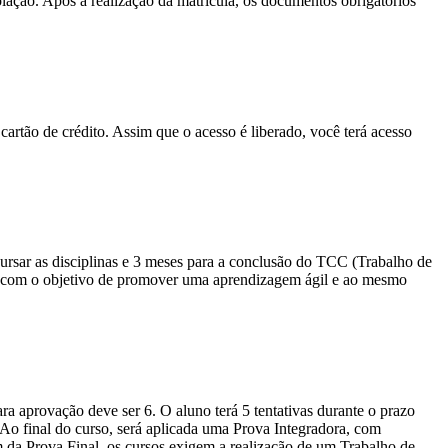
olação. Após a realização da matrícula, os documentos obrigatórios
cartão de crédito. Assim que o acesso é liberado, você terá acesso
sar as disciplinas e 3 meses para a conclusão do TCC (Trabalho de
io com o objetivo de promover uma aprendizagem ágil e ao mesmo
a aprovação deve ser 6. O aluno terá 5 tentativas durante o prazo
. Ao final do curso, será aplicada uma Prova Integradora, com
m da Prova Final, os cursos exigem a realização de um Trabalho de