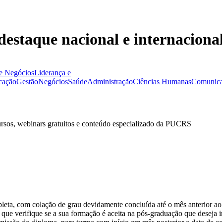
destaque nacional e internaciona
e Negócios
Liderança e
cação
Gestão
Negócios
Saúde
Administração
Ciências Humanas
Comunica
ursos, webinars gratuitos e conteúdo especializado da PUCRS
pleta, com colação de grau devidamente concluída até o mês anterior ao
que verifique se a sua formação é aceita na pós-graduação que deseja ini