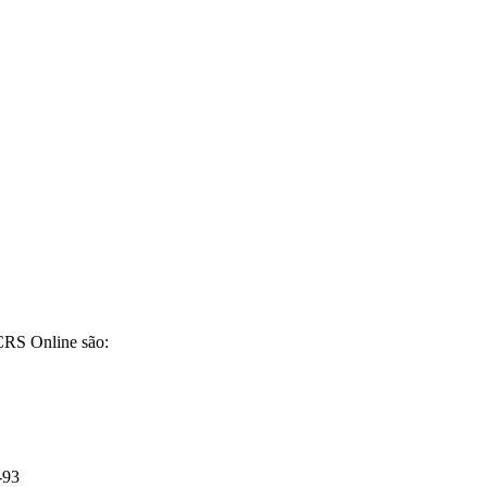
CRS Online são:
-93