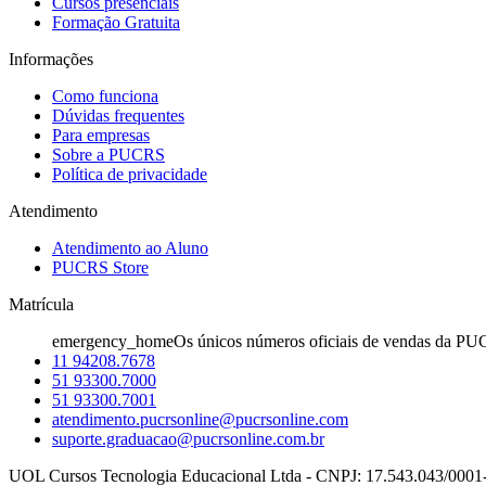
Cursos presenciais
Formação Gratuita
Informações
Como funciona
Dúvidas frequentes
Para empresas
Sobre a PUCRS
Política de privacidade
Atendimento
Atendimento ao Aluno
PUCRS Store
Matrícula
emergency_home
Os únicos números oficiais de vendas da PU
11 94208.7678
51 93300.7000
51 93300.7001
atendimento.pucrsonline@pucrsonline.com
suporte.graduacao@pucrsonline.com.br
UOL Cursos Tecnologia Educacional Ltda - CNPJ: 17.543.043/0001