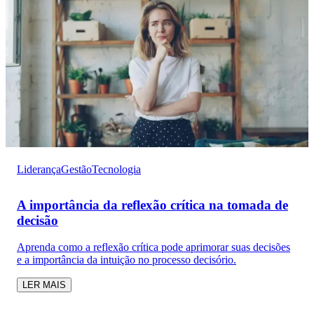
Liderança
Gestão
Tecnologia
A importância da reflexão crítica na tomada de
decisão
Aprenda como a reflexão crítica pode aprimorar suas decisões
e a importância da intuição no processo decisório.
LER MAIS