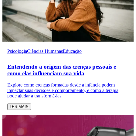
Psicologia
Ciências Humanas
Educação
Entendendo a origem das crenças pessoais e
como elas influenciam sua vida
Explore como crenças formadas desde a infância podem
impactar suas decisões e comportamento, e como a terapia
pode ajudar a transformá-las.
LER MAIS