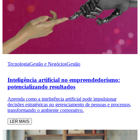
Tecnologia
Gestão e Negócios
Gestão
Inteligência artificial no empreendedorismo:
potencializando resultados
Aprenda como a inteligência artificial pode impulsionar
decisões estratégicas no gerenciamento de pessoas e processos,
transformando o ambiente corporativo.
LER MAIS