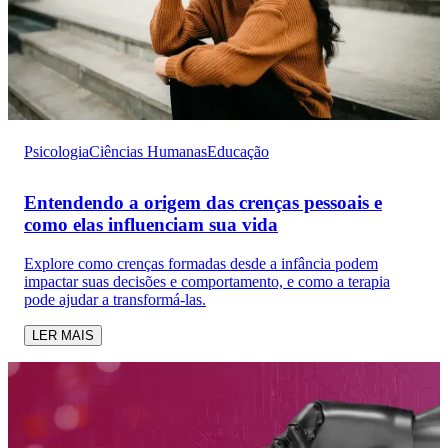
Psicologia
Ciências Humanas
Educação
Entendendo a origem das crenças pessoais e
como elas influenciam sua vida
Explore como crenças formadas desde a infância podem
impactar suas decisões e comportamento, e como a terapia
pode ajudar a transformá-las.
LER MAIS