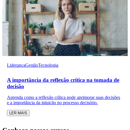
Liderança
Gestão
Tecnologia
A importância da reflexão crítica na tomada de
decisão
Aprenda como a reflexão crítica pode aprimorar suas decisões
e a importância da intuição no processo decisório.
LER MAIS