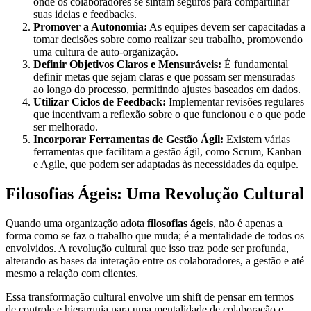
onde os colaboradores se sintam seguros para compartilhar
suas ideias e feedbacks.
Promover a Autonomia:
As equipes devem ser capacitadas a
tomar decisões sobre como realizar seu trabalho, promovendo
uma cultura de auto-organização.
Definir Objetivos Claros e Mensuráveis:
É fundamental
definir metas que sejam claras e que possam ser mensuradas
ao longo do processo, permitindo ajustes baseados em dados.
Utilizar Ciclos de Feedback:
Implementar revisões regulares
que incentivam a reflexão sobre o que funcionou e o que pode
ser melhorado.
Incorporar Ferramentas de Gestão Ágil:
Existem várias
ferramentas que facilitam a gestão ágil, como Scrum, Kanban
e Agile, que podem ser adaptadas às necessidades da equipe.
Filosofias Ágeis: Uma Revolução Cultural
Quando uma organização adota
filosofias ágeis
, não é apenas a
forma como se faz o trabalho que muda; é a mentalidade de todos os
envolvidos. A revolução cultural que isso traz pode ser profunda,
alterando as bases da interação entre os colaboradores, a gestão e até
mesmo a relação com clientes.
Essa transformação cultural envolve um shift de pensar em termos
de controle e hierarquia para uma mentalidade de colaboração e