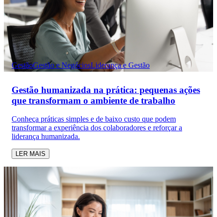
Gestão
Gestão e Negócios
Liderança e Gestão
Gestão humanizada na prática: pequenas ações
que transformam o ambiente de trabalho
Conheça práticas simples e de baixo custo que podem
transformar a experiência dos colaboradores e reforçar a
liderança humanizada.
LER MAIS