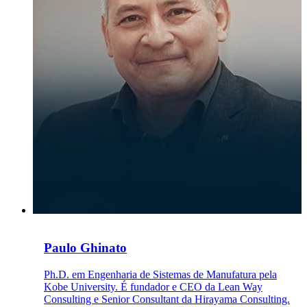
Paulo Ghinato
Ph.D. em Engenharia de Sistemas de Manufatura pela
Kobe University. É fundador e CEO da Lean Way
Consulting e Senior Consultant da Hirayama Consulting.