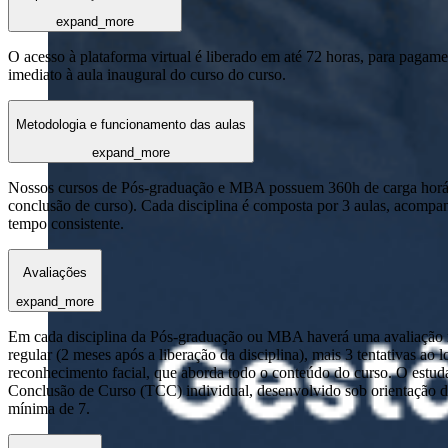
expand_more
O acesso à plataforma virtual é liberado em até 72 horas, para pagame
imediato à aula inaugural do curso do curso.
Metodologia e funcionamento das aulas
expand_more
Nossos cursos de Pós-graduação e MBA possuem 360h de carga horária
conclusão de curso). Cada disciplina é composta por 3 aulas, acomp
tempo consistente.
Avaliações
expand_more
Em cada disciplina da Pós-graduação ou MBA haverá uma avaliação reg
regular (2 meses após a liberação da disciplina), mais 3 tentativas a
reconhecimento facial, que aborda todo o conteúdo do curso. O estuda
Conclusão de Curso (TCC) individual, desenvolvido sob orientação de
mínima de 7.