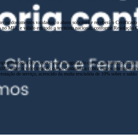
e ter os documentos validados, o aluno solicitará e receberá o Certific
 no MEC e válido em todo o território nacional, conforme Resolução
disponibilização do acesso e aula inaugural do curso, garantimos reembo
 10% sobre o valor total do curso, destinada a cobrir custos administra
prestação de serviço, acrescido da multa rescisória de 10% sobre o sald