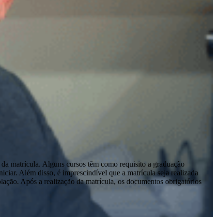
 da matrícula. Alguns cursos têm como requisito a graduação
ciar. Além disso, é imprescindível que a matrícula seja realizada
olação. Após a realização da matrícula, os documentos obrigatórios