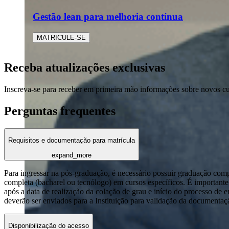
Gestão lean para melhoria contínua
MATRICULE-SE
Receba atualizações exclusivas
Inscreva-se para receber em primeira mão informações sobre novos c
Perguntas frequentes
Requisitos e documentação para matrícula
expand_more
Para ingressar na pós-graduação, é necessário possuir graduação com
completa (bacharel ou tecnólogo) em cursos específicos. É importante 
após a data de realização da colação de grau e início do processo de 
deverão ser enviados para a Instituição para validação da documentaç
Disponibilização do acesso