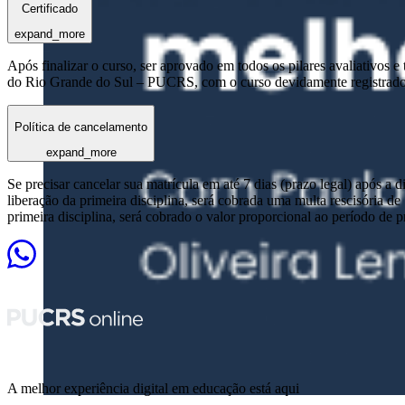
Certificado
expand_more
Após finalizar o curso, ser aprovado em todos os pilares avaliativos 
do Rio Grande do Sul – PUCRS, com o curso devidamente registrado
Política de cancelamento
expand_more
Se precisar cancelar sua matrícula em até 7 dias (prazo legal) após a 
liberação da primeira disciplina, será cobrada uma multa rescisória de
primeira disciplina, será cobrado o valor proporcional ao período de 
A melhor experiência digital em educação está aqui