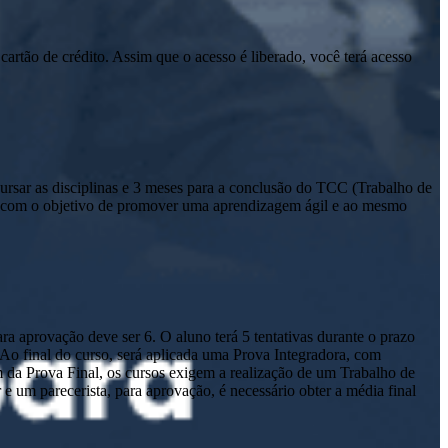
cartão de crédito. Assim que o acesso é liberado, você terá acesso
sar as disciplinas e 3 meses para a conclusão do TCC (Trabalho de
io com o objetivo de promover uma aprendizagem ágil e ao mesmo
a aprovação deve ser 6. O aluno terá 5 tentativas durante o prazo
. Ao final do curso, será aplicada uma Prova Integradora, com
m da Prova Final, os cursos exigem a realização de um Trabalho de
um parecerista, para aprovação, é necessário obter a média final