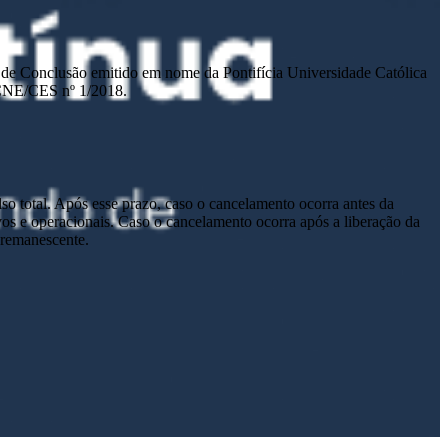
ado de Conclusão emitido em nome da Pontifícia Universidade Católica
 CNE/CES nº 1/2018.
lso total. Após esse prazo, caso o cancelamento ocorra antes da
tivos e operacionais. Caso o cancelamento ocorra após a liberação da
o remanescente.