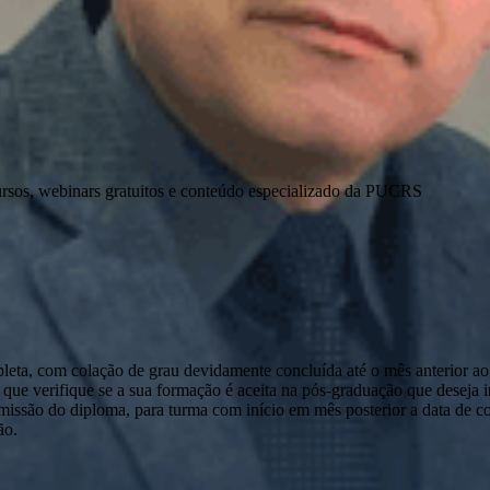
ursos, webinars gratuitos e conteúdo especializado da PUCRS
pleta, com colação de grau devidamente concluída até o mês anterior ao
que verifique se a sua formação é aceita na pós-graduação que deseja ini
emissão do diploma, para turma com início em mês posterior a data de c
ão.