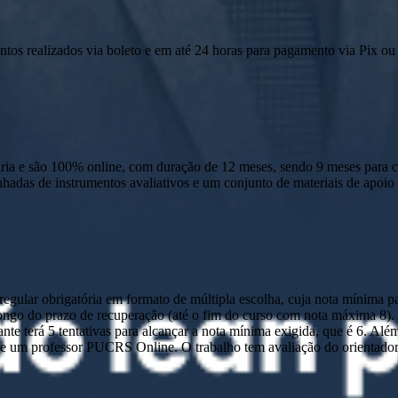
ntos realizados via boleto e em até 24 horas para pagamento via Pix ou 
 e são 100% online, com duração de 12 meses, sendo 9 meses para cur
anhadas de instrumentos avaliativos e um conjunto de materiais de apo
ular obrigatória em formato de múltipla escolha, cuja nota mínima par
o longo do prazo de recuperação (até o fim do curso com nota máxima 8)
nte terá 5 tentativas para alcançar a nota mínima exigida, que é 6. Alé
 um professor PUCRS Online. O trabalho tem avaliação do orientador e 