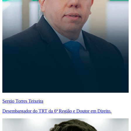
Sergio Torres Teixeira
Desembargador do TRT da 6ª Região e Doutor em Direito.