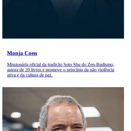
Monja Coen
Missionária oficial da tradição Soto Shu do Zen-Budismo,
autora de 20 livros e promove o princípio da não violência
ativa e da cultura de paz.