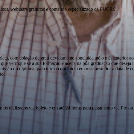
ursos, webinars gratuitos e conteúdo especializado da PUCRS
pleta, com colação de grau devidamente concluída até o mês anterior ao
que verifique se a sua formação é aceita na pós-graduação que deseja ini
emissão do diploma, para turma com início em mês posterior a data de c
ão.
ntos realizados via boleto e em até 24 horas para pagamento via Pix ou 