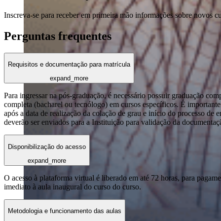
Inscreva-se para receber em primeira mão informações sobre novos c
Perguntas frequentes
Requisitos e documentação para matrícula
expand_more
Para ingressar na pós-graduação, é necessário possuir graduação com
completa (bacharel ou tecnólogo) em cursos específicos. É importante 
após a data de realização da colação de grau e início do processo de 
deverão ser enviados para a Instituição para validação da documentaç
Disponibilização do acesso
expand_more
O acesso à plataforma virtual é liberado em até 72 horas, para pagame
imediato à aula inaugural do curso do curso.
Metodologia e funcionamento das aulas