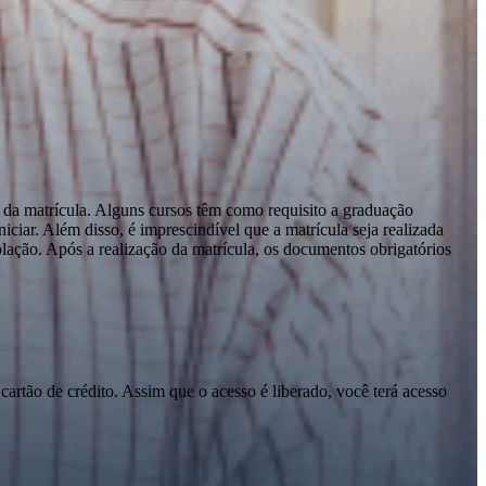
 da matrícula. Alguns cursos têm como requisito a graduação
ciar. Além disso, é imprescindível que a matrícula seja realizada
olação. Após a realização da matrícula, os documentos obrigatórios
cartão de crédito. Assim que o acesso é liberado, você terá acesso