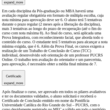
expand_more
Em cada disciplina da Pós-graduação ou MBA haverá uma
avaliação regular obrigatória em formato de múltipla escolha, cuja
nota mínima para aprovação deve ser 6. O aluno terá 5 tentativas
durante o prazo regular (2 meses após a liberação da disciplina),
mais 3 tentativas ao longo do prazo de recuperação (até o fim do
curso com nota máxima 8). Ao final do curso, será aplicada uma
Prova Integradora, com reconhecimento facial, que aborda todo o
conteúdo do curso. O estudante terá 5 tentativas para alcançar a nota
mínima exigida, que é 6. Além da Prova Final, os cursos exigem a
realização de um Trabalho de Conclusão de Curso (TCC)
individual, desenvolvido sob orientação de um professor PUCRS
Online. O trabalho tem avaliação do orientador e um parecerista,
para aprovação, é necessário obter a média final mínima de 7.
Certificado
expand_more
Após finalizar o curso, ser aprovado em todos os pilares avaliativos
e ter os documentos validados, o aluno solicitará e receberá o
Certificado de Conclusão emitido em nome da Pontifícia
Universidade Católica do Rio Grande do Sul – PUCRS, com o
curso devidamente registrado no MEC e válido em todo o território