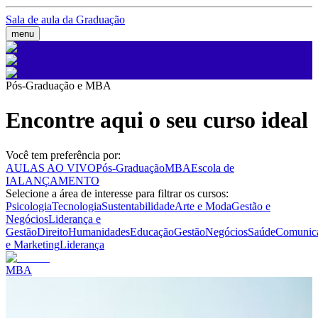
Sala de aula da Graduação
menu
Pós-Graduação e MBA
Encontre aqui o seu curso ideal
Você tem preferência por:
AULAS AO VIVO
Pós-Graduação
MBA
Escola de
IA
LANÇAMENTO
Selecione a área de interesse para filtrar os cursos:
Psicologia
Tecnologia
Sustentabilidade
Arte e Moda
Gestão e
Negócios
Liderança e
Gestão
Direito
Humanidades
Educação
Gestão
Negócios
Saúde
Comunic
e Marketing
Liderança
MBA