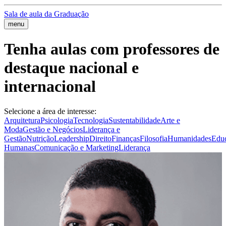
Sala de aula da Graduação
menu
Tenha aulas com professores de
destaque nacional e
internacional
Selecione a área de interesse:
Arquitetura
Psicologia
Tecnologia
Sustentabilidade
Arte e
Moda
Gestão e Negócios
Liderança e
Gestão
Nutrição
Leadership
Direito
Finanças
Filosofia
Humanidades
Edu
Humanas
Comunicação e Marketing
Liderança