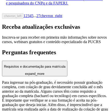
e pesquisadora do CNPq e da FAPERJ.
1
2
3
4
5
...
27
chevron_right
chevron_left
Receba atualizações exclusivas
Inscreva-se para receber em primeira mão informações sobre novos
cursos, webinars gratuitos e conteúdo especializado da PUCRS
Perguntas frequentes
Requisitos e documentação para matrícula
expand_more
Para ingressar na pós-graduação, é necessário possuir graduação
completa, com colação de grau devidamente concluída até o mês
anterior ao da matrícula. Alguns cursos têm como requisito a
graduação completa (bacharel ou tecnólogo) em cursos específicos.
É importante que verifique se a sua formação é aceita na pós-
graduação que deseja iniciar. Além disso, é imprescindível que a
matrícula seja realizada após a data de realização da colação de grau