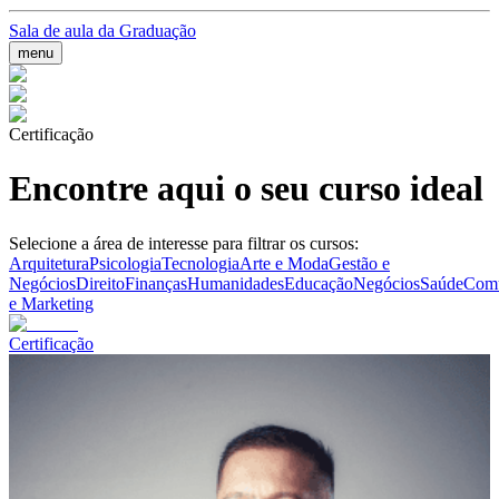
Sala de aula da Graduação
menu
Certificação
Encontre aqui o seu curso ideal
Selecione a área de interesse para filtrar os cursos:
Arquitetura
Psicologia
Tecnologia
Arte e Moda
Gestão e
Negócios
Direito
Finanças
Humanidades
Educação
Negócios
Saúde
Comu
e Marketing
Certificação