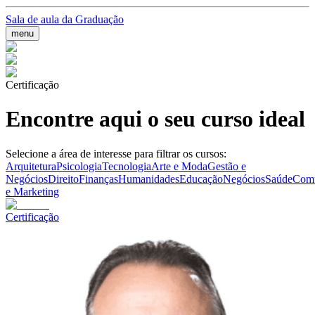
Sala de aula da Graduação
menu
Certificação
Encontre aqui o seu curso ideal
Selecione a área de interesse para filtrar os cursos:
Arquitetura
Psicologia
Tecnologia
Arte e Moda
Gestão e
Negócios
Direito
Finanças
Humanidades
Educação
Negócios
Saúde
Comu
e Marketing
Certificação